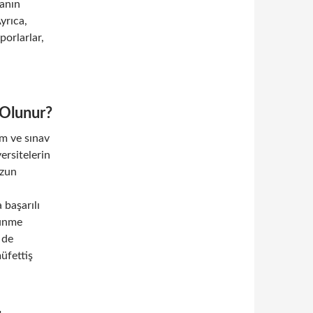
anın
yrıca,
porlarlar,
 Olunur?
im ve sınav
ersitelerin
ezun
 başarılı
şünme
r de
üfettiş