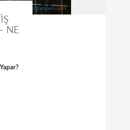
IŞ
– NE
 Yapar?