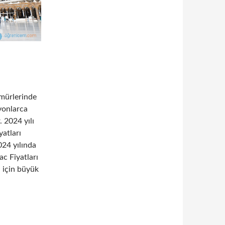
ömürlerinde
lyonlarca
 2024 yılı
yatları
024 yılında
c Fiyatları
ı için büyük