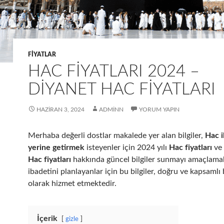
FIYATLAR
HAC FIYATLARI 2024 –
DIYANET HAC FIYATLARI
HAZIRAN 3, 2024
ADMINN
YORUM YAPIN
Merhaba değerli dostlar makalede yer alan bilgiler,
Hac i
yerine getirmek
isteyenler için 2024 yılı
Hac fiyatları
ve
Hac fiyatları
hakkında güncel bilgiler sunmayı amaçlama
ibadetini planlayanlar için bu bilgiler, doğru ve kapsamlı
olarak hizmet etmektedir.
İçerik
gizle