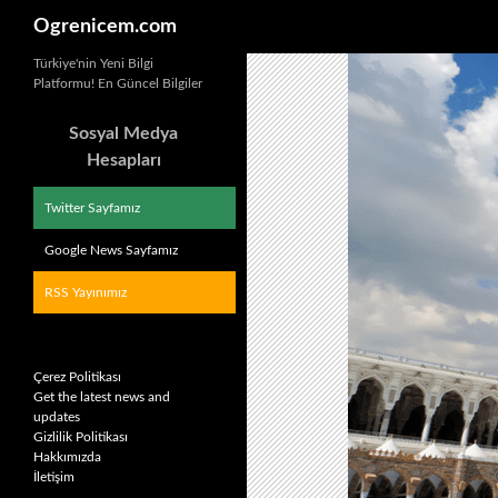
Ara
Ogrenicem.com
İçeriğe
Türkiye'nin Yeni Bilgi
Platformu! En Güncel Bilgiler
atla
Sosyal Medya
Hesapları
Twitter Sayfamız
Google News Sayfamız
RSS Yayınımız
Çerez Politikası
Get the latest news and
updates
Gizlilik Politikası
Hakkımızda
İletişim