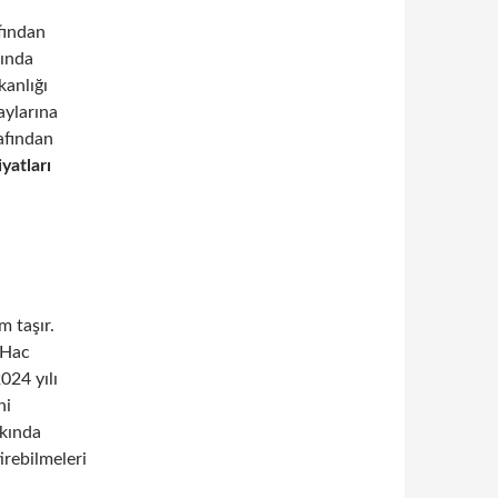
afından
sında
kanlığı
aylarına
rafından
yatları
m taşır.
 Hac
2024 yılı
ni
kkında
irebilmeleri