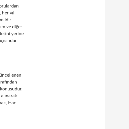
sorulardan
 her yıl
mlidir.
ım ve diğer
etini yerine
açısından
 güncellenen
arafından
k konusudur.
 alınarak
lmak, Hac