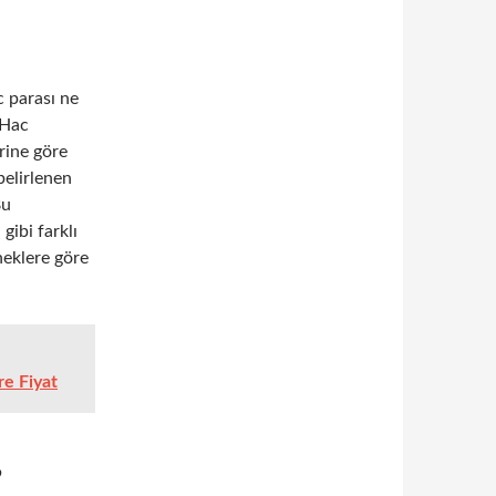
c parası ne
 Hac
erine göre
 belirlenen
Bu
gibi farklı
neklere göre
re Fiyat
?