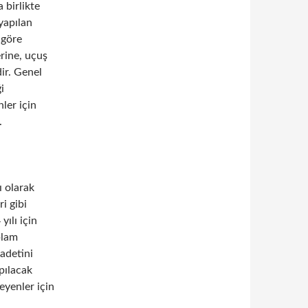
 birlikte
yapılan
 göre
erine, uçuş
dir. Genel
i
ler için
.
ı olarak
i gibi
yılı için
plam
badetini
pılacak
eyenler için