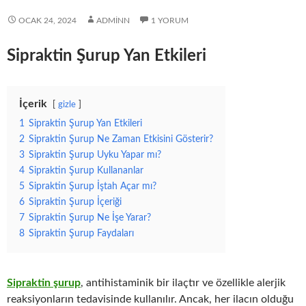
OCAK 24, 2024
ADMINN
1 YORUM
Sipraktin Şurup Yan Etkileri
İçerik
gizle
1
Sipraktin Şurup Yan Etkileri
2
Sipraktin Şurup Ne Zaman Etkisini Gösterir?
3
Sipraktin Şurup Uyku Yapar mı?
4
Sipraktin Şurup Kullananlar
5
Sipraktin Şurup İştah Açar mı?
6
Sipraktin Şurup İçeriği
7
Sipraktin Şurup Ne İşe Yarar?
8
Sipraktin Şurup Faydaları
Sipraktin şurup
, antihistaminik bir ilaçtır ve özellikle alerjik
reaksiyonların tedavisinde kullanılır. Ancak, her ilacın olduğu