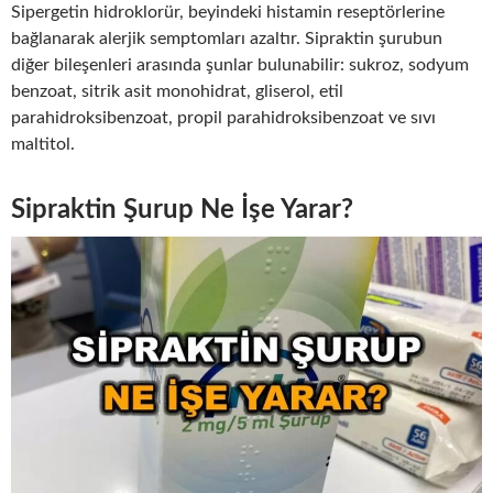
Sipergetin hidroklorür, beyindeki histamin reseptörlerine
bağlanarak alerjik semptomları azaltır. Sipraktin şurubun
diğer bileşenleri arasında şunlar bulunabilir: sukroz, sodyum
benzoat, sitrik asit monohidrat, gliserol, etil
parahidroksibenzoat, propil parahidroksibenzoat ve sıvı
maltitol.
Sipraktin Şurup Ne İşe Yarar?