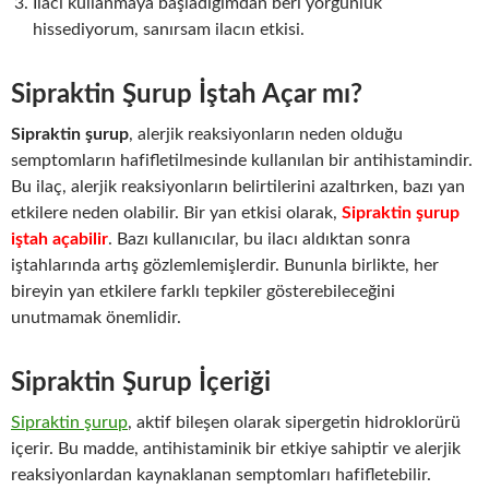
İlacı kullanmaya başladığımdan beri yorgunluk
hissediyorum, sanırsam ilacın etkisi.
Sipraktin Şurup İştah Açar mı?
Sipraktin şurup
, alerjik reaksiyonların neden olduğu
semptomların hafifletilmesinde kullanılan bir antihistamindir.
Bu ilaç, alerjik reaksiyonların belirtilerini azaltırken, bazı yan
etkilere neden olabilir. Bir yan etkisi olarak,
Sipraktin şurup
iştah açabilir
. Bazı kullanıcılar, bu ilacı aldıktan sonra
iştahlarında artış gözlemlemişlerdir. Bununla birlikte, her
bireyin yan etkilere farklı tepkiler gösterebileceğini
unutmamak önemlidir.
Sipraktin Şurup İçeriği
Sipraktin şurup
, aktif bileşen olarak sipergetin hidroklorürü
içerir. Bu madde, antihistaminik bir etkiye sahiptir ve alerjik
reaksiyonlardan kaynaklanan semptomları hafifletebilir.