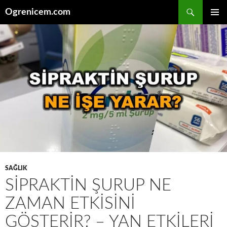
İçeriğe
Ara
Ogrenicem.com
atla
BIRINCI
MENÜ
SAĞLIK
SIPRAKTIN ŞURUP NE
ZAMAN ETKISINI
GÖSTERIR? – YAN ETKILERI