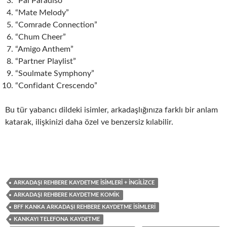
“Pal Paradiso”
“Mate Melody”
“Comrade Connection”
“Chum Cheer”
“Amigo Anthem”
“Partner Playlist”
“Soulmate Symphony”
“Confidant Crescendo”
Bu tür yabancı dildeki isimler, arkadaşlığınıza farklı bir anlam
katarak, ilişkinizi daha özel ve benzersiz kılabilir.
ARKADAŞI REHBERE KAYDETME İSIMLERI + İNGILIZCE
ARKADAŞI REHBERE KAYDETME KOMIK
BFF KANKA ARKADAŞI REHBERE KAYDETME İSIMLERI
KANKAYI TELEFONA KAYDETME