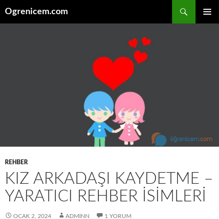
İçeriğe
Ara
Ogrenicem.com
atla
BIRINCI
MENÜ
REHBER
KIZ ARKADAŞI KAYDETME –
YARATICI REHBER İSIMLERI
OCAK 2, 2024
ADMINN
1 YORUM