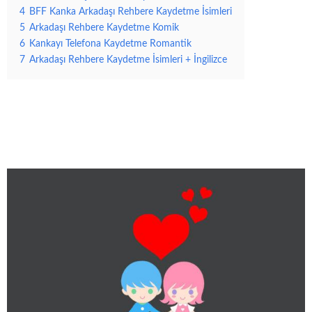
4
BFF Kanka Arkadaşı Rehbere Kaydetme İsimleri
5
Arkadaşı Rehbere Kaydetme Komik
6
Kankayı Telefona Kaydetme Romantik
7
Arkadaşı Rehbere Kaydetme İsimleri + İngilizce