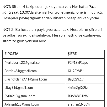
NOT:
Sitemizi takip eden çok oyuncu var; Her hafta
Pazar
günü saat 13:00
‘da sitemizi kontrol etmenizi öneririm çünkü;
Hesapları paylaştığımız andan itibaren hesapları kapıyorlar.
NOT 2
: Bu hesapları paylaşıyoruz ancak; Hesapların şifreleri
ve adları sürekli değişebiliyor. Hesaplar gitti diye üzülmeyin,
sitemize girin yenisini alın!
E-POSTA
ŞIFRE
fkertuborn.23@gmail.com
92P1SkP1Jpc
Bartinx34@gmail.com
Klu23XyB.1
Clashofclans99.1@gmail.com
Bayb23.19
Litay91@gmail.com
4zfbnZgXr2fz
Evrin213@gmail.com
B368WB1bW
Johnsnh1.3@gmail.com
arethjm1NouYi