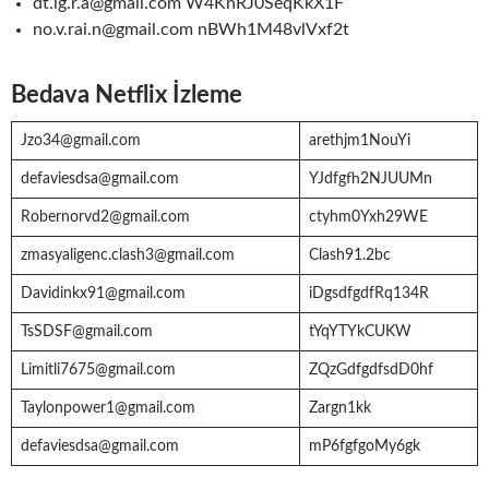
dt.ig.r.a@gmail.com W4KnRJ0SeqKkX1F
no.v.rai.n@gmail.com nBWh1M48vlVxf2t
Bedava Netflix İzleme
Jzo34@gmail.com
arethjm1NouYi
defaviesdsa@gmail.com
YJdfgfh2NJUUMn
Robernorvd2@gmail.com
ctyhm0Yxh29WE
zmasyaligenc.clash3@gmail.com
Clash91.2bc
Davidinkx91@gmail.com
iDgsdfgdfRq134R
TsSDSF@gmail.com
tYqYTYkCUKW
Limitli7675@gmail.com
ZQzGdfgdfsdD0hf
Taylonpower1@gmail.com
Zargn1kk
defaviesdsa@gmail.com
mP6fgfgoMy6gk