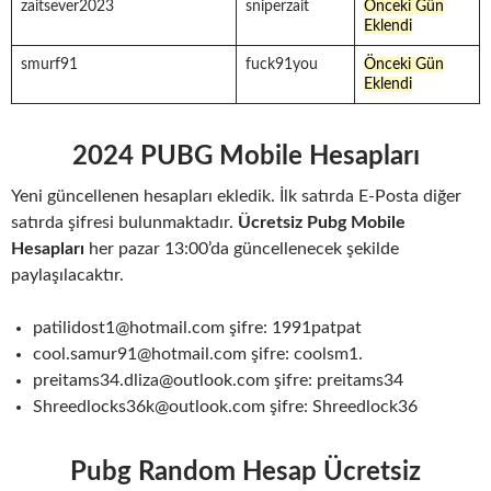
zaitsever2023
sniperzait
Önceki Gün
Eklendi
smurf91
fuck91you
Önceki Gün
Eklendi
2024 PUBG Mobile Hesapları
Yeni güncellenen hesapları ekledik. İlk satırda E-Posta diğer
satırda şifresi bulunmaktadır.
Ücretsiz Pubg Mobile
Hesapları
her pazar 13:00’da güncellenecek şekilde
paylaşılacaktır.
patilidost1@hotmail.com şifre: 1991patpat
cool.samur91@hotmail.com şifre: coolsm1.
preitams34.dliza@outlook.com şifre: preitams34
Shreedlocks36k@outlook.com şifre: Shreedlock36
Pubg Random Hesap Ücretsiz