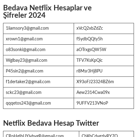
Bedava Netflix Hesaplar ve
Şifreler 2024
1iiamsory3@gmail.com
xVcQ2xbZdZc
xrown1@gmail.com
fSydbQQty5h
o83sonki@gmail.com
aOTrxgsQW5W
Wglbay23@gmail.com
TFV7KsKpQic
P45sin2@gmail.com
r8Msr3Hj8PU
f1dertaker2@gmail.com
X93oFJ23324BZ6m
sckc23@gmail.com
Aew2314Cwa09x
qqqetos243@gmail.com
9UFFV213VNoP
Netflix Bedava Hesap Twitter
CRpHgIbUYjvbvgR@gmail.com
CbXhCdygzIyRY7O