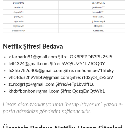
Netflix Şifresi Bedava
x1arbarin91@gmail.com Şifre: OK8PFPDB3PU25J5
leil4324@gmail.com Şifre: 5VQ9UZY1L7JOQ0Y
lx3htr7li2q40b@gmail.com Şifre: nm5damue71hfxky
vhc4d6s2h99hbt9@gmail.com Şifre: rtd2yz4jjzv3oi9
z1rcdgrtg1@gmail.com Şifre:AeFp1bvdff1u
khdxfbonbon@gmail.com Şifre: QdzqEmQtWb1
Hesap alamayanlar yoruma “hesap istiyorum” yazsın e-
posta adresinize gönderim sağlanacaktır.