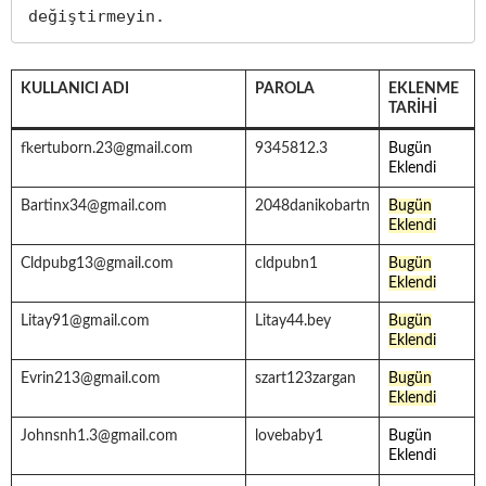
değiştirmeyin. 
KULLANICI ADI
PAROLA
EKLENME
TARIHI
fkertuborn.23@gmail.com
9345812.3
Bugün
Eklendi
Bartinx34@gmail.com
2048danikobartn
Bugün
Eklendi
Cldpubg13@gmail.com
cldpubn1
Bugün
Eklendi
Litay91@gmail.com
Litay44.bey
Bugün
Eklendi
Evrin213@gmail.com
szart123zargan
Bugün
Eklendi
Johnsnh1.3@gmail.com
lovebaby1
Bugün
Eklendi