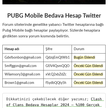
PUBG Mobile Bedava Hesap Twitter
Forum sitelerinde genellike yabancı Twitter hesaplarına bağlı
Pubg Mobile bağlı hesaplar paylaşılıyor. Sizlerde hesaplara
girdikten sonra yorum kısmında belirtin.
Hesap adı
Şifre
Durum
Gdxfbonbon@gmail.com
QdzqEmQtWb1
Bugün Eklendi
Smffggon@gmail.com
GfJV4QsmQQO
Önceki Gün Eklendi
Wiiamsory3@gmail.com
xVcQ2xbZdZc
Önceki Gün Eklendi
Brown1@gmail.com
fSydbQQty5h
Önceki Gün Eklendi
Dikkatinizi çekebilecek diğer yazımız; 
Clash 
of Clans Bedava Hesaplar 2024 – %100 Gerçek 