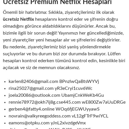
Ücretsiz Premium Netflix Hesapları
Önemli bir hatırlatma: Sıklıkla, ziyaretçilerimiz ilk olarak
ücretsiz Netflix
hesaplarını kontrol eder ve şifrenin doğru
olmadığını görünce aldatıldıklarını düşünürler. Ancak bu,
bizimle ilgili bir sorun değil! Yayınımızı her güncellediğimizde,
yeni ziyaretçiler yeni hesaplar alır ve şifrelerini değiştirirler.
Bu nedenle, ziyaretçilerimiz bizi yanlış yönlendirmekle
suçluyorlar ve bu durum bizi zor durumda bırakıyor. Lütfen
hesapları kontrol ederken tümünü kontrol edin, kesinlikle biri
açılacak ve siz de memnun olacaksınız.
karlen82406@gmail.com BPnzlwQaBtsWYVj
rina25027@gmail.com yR3eCryi1cuv6Wc
joela20086@outlook.com UbamjCnkWeKb4Gu
rennie78972@okh7ij8g.cse445.com wE800Zw7aUuDRGe
gerben4@fatty4.online WOq6fjEGWUyyawS
novrain@valkyreegoddess.com vL12gFTrF9wiYCL
eamons@otpku.com yJnL2xivzdgeVmx