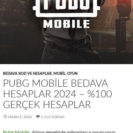
BEDAVA KOD VE HESAPLAR
,
MOBIL
,
OYUN
PUBG MOBILE BEDAVA
HESAPLAR 2024 – %100
GERÇEK HESAPLAR
NISAN 9, 2024
1.112 YORUM
Pubg Mobile
, dünya genelinde milyonlarca oyuncunun