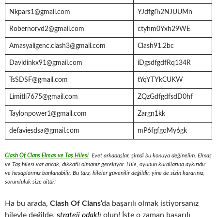
Nkpars1@gmail.com
YJdfgfh2NJUUMn
Robernorvd2@gmail.com
ctyhm0Yxh29WE
Amasyaligenc.clash3@gmail.com
Clash91.2bc
Davidinkx91@gmail.com
iDgsdfgdfRq134R
TsSDSF@gmail.com
tYqYTYkCUKW
Limitli7675@gmail.com
ZQzGdfgdfsdD0hf
Taylonpower1@gmail.com
Zargn1kk
defaviesdsa@gmail.com
mP6fgfgoMy6gk
Clash Of Clans Elmas ve Taş Hilesi
Evet arkadaşlar, şimdi bu konuya değinelim. Elmas
ve Taş hilesi var ancak, dikkatli olmanız gerekiyor. Hile, oyunun kurallarına aykırıdır
ve hesaplarınız banlanabilir. Bu tarz, hileler güvenilir değildir, yine de sizin kararınız,
sorumluluk size aittir!
Ha bu arada,
Clash Of Clans
‘da başarılı olmak istiyorsanız
hileyle değilde,
s
trateji odaklı
olun! İşte o zaman başarılı