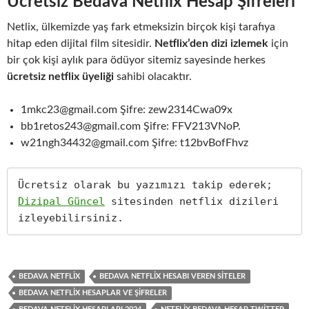
Ücretsiz Bedava Netflix Hesap Şifreleri
Netlix, ülkemizde yaş fark etmeksizin birçok kişi tarafıya
hitap eden dijital film sitesidir.
Netflix’den dizi izlemek
için
bir çok kişi aylık para ödüyor sitemiz sayesinde herkes
ücretsiz netflix üyeliği
sahibi olacaktır.
1mkc23@gmail.com Şifre: zew2314Cwa09x
bb1retos243@gmail.com Şifre: FFV213VNoP.
w21ngh34432@gmail.com Şifre: t12bvBofFhvz
Ücretsiz olarak bu yazımızı takip ederek; 
Dizipal Güncel
 sitesinden netflix dizileri 
izleyebilirsiniz.
BEDAVA NETFLIX
BEDAVA NETFLIX HESABI VEREN SITELER
BEDAVA NETFLIX HESAPLAR VE ŞIFRELER