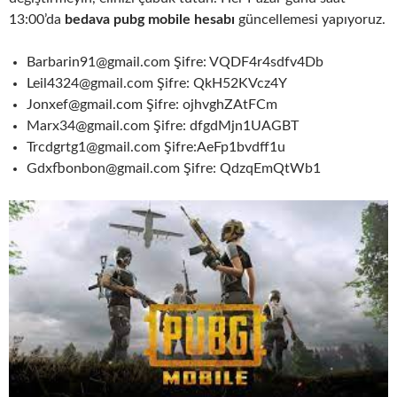
13:00’da
bedava pubg mobile hesabı
güncellemesi yapıyoruz.
Barbarin91@gmail.com Şifre: VQDF4r4sdfv4Db
Leil4324@gmail.com Şifre: QkH52KVcz4Y
Jonxef@gmail.com Şifre: ojhvghZAtFCm
Marx34@gmail.com Şifre: dfgdMjn1UAGBT
Trcdgrtg1@gmail.com Şifre:AeFp1bvdff1u
Gdxfbonbon@gmail.com Şifre: QdzqEmQtWb1