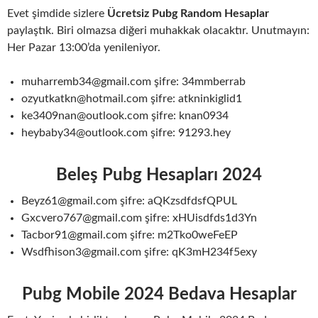
Evet şimdide sizlere
Ücretsiz Pubg Random Hesaplar
paylaştık. Biri olmazsa diğeri muhakkak olacaktır. Unutmayın:
Her Pazar 13:00’da yenileniyor.
muharremb34@gmail.com şifre: 34mmberrab
ozyutkatkn@hotmail.com şifre: atkninkiglid1
ke3409nan@outlook.com şifre: knan0934
heybaby34@outlook.com şifre: 91293.hey
Beleş Pubg Hesapları 202
4
Beyz61@gmail.com şifre: aQKzsdfdsfQPUL
Gxcvero767@gmail.com şifre: xHUisdfds1d3Yn
Tacbor91@gmail.com şifre: m2Tko0weFeEP
Wsdfhison3@gmail.com şifre: qK3mH234f5exy
Pubg Mobile 2024 Bedava Hesaplar