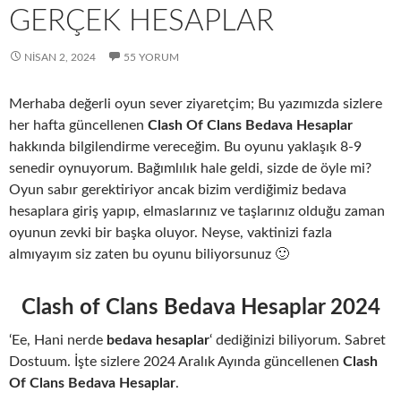
GERÇEK HESAPLAR
NISAN 2, 2024
55 YORUM
Merhaba değerli oyun sever ziyaretçim; Bu yazımızda sizlere
her hafta güncellenen
Clash Of Clans Bedava Hesaplar
hakkında bilgilendirme vereceğim. Bu oyunu yaklaşık 8-9
senedir oynuyorum. Bağımlılık hale geldi, sizde de öyle mi?
Oyun sabır gerektiriyor ancak bizim verdiğimiz bedava
hesaplara giriş yapıp, elmaslarınız ve taşlarınız olduğu zaman
oyunun zevki bir başka oluyor. Neyse, vaktinizi fazla
almıyayım siz zaten bu oyunu biliyorsunuz 🙂
Clash of Clans Bedava Hesaplar 202
4
‘Ee, Hani nerde
bedava hesaplar
‘ dediğinizi biliyorum. Sabret
Dostuum. İşte sizlere 2024 Aralık Ayında güncellenen
Clash
Of Clans Bedava Hesaplar
.