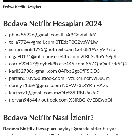
Bedava Netflix Hesapları
Bedava Netflix Hesapları 2024
phina55926@gmail.com iLuA8GdvfaLjieY
tella7724@gmail.com 8TEdzP8C2vpW1iw
schurman84995@hotmail.com CohdE1WzjyVKrtp
elga90171@mhjuaov.cse445.com 2tBh3UloYn58j3t
carrie20447@lqyhek8h.cse445.com A5ZQhQxrFrrk5Q4
karil52738@gmail.com 8ARxs2go0fF5OD5
partan5109@outlook.com F9zLR4EnorWDxUm
conny71359@gmail.com N0FWx3tXYKmRAZs
kurtsav1@gmail.com mzOfeSVERMUaUd0
norvan94644@outlook.com X3jRBGKVEBEwbQj
Bedava Netflix Nasıl İzlenir?
Bedava Netflix Hesapları
paylaştığımızda sizler bu yazı