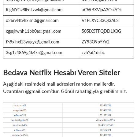
RigNYGv8lFqLzwk@gmail.com
uCWBXVjpA3Oa7Ok
o26rvl4tvhxisn0@gmail.com
V1FLX9C33QI3AL2
xgssjrwnh11pb0a@gmail.com
505IX5TFQDD1X0G
fh9xihxl13yugyx@gmail.com
ZY93O9pYYy2
3sg1z4869g4k4ka@gmail.com
zvhYat1dsbc
Bedava Netflix Hesabı Veren Siteler
Aşağıdaki resimdeki mail adresleri random maillerdir.
Uzantıları @gmail.com’dur. Gönül rahatlığıyla girebilirsiniz.