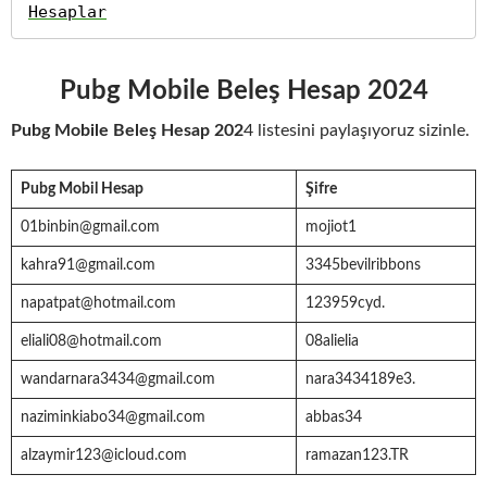
Hesaplar
Pubg Mobile Beleş Hesap
202
4
Pubg Mobile Beleş Hesap
202
4 listesini paylaşıyoruz sizinle.
Pubg Mobil Hesap
Şifre
01binbin@gmail.com
mojiot1
kahra91@gmail.com
3345bevilribbons
napatpat@hotmail.com
123959cyd.
eliali08@hotmail.com
08alielia
wandarnara3434@gmail.com
nara3434189e3.
naziminkiabo34@gmail.com
abbas34
alzaymir123@icloud.com
ramazan123.TR