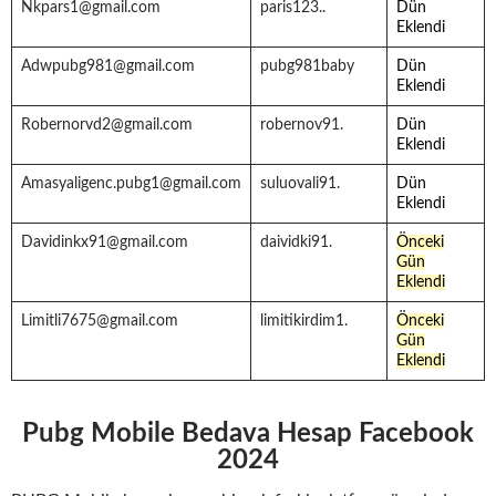
Nkpars1@gmail.com
paris123..
Dün
Eklendi
Adwpubg981@gmail.com
pubg981baby
Dün
Eklendi
Robernorvd2@gmail.com
robernov91.
Dün
Eklendi
Amasyaligenc.pubg1@gmail.com
suluovali91.
Dün
Eklendi
Davidinkx91@gmail.com
daividki91.
Önceki
Gün
Eklendi
Limitli7675@gmail.com
limitikirdim1.
Önceki
Gün
Eklendi
Pubg Mobile Bedava Hesap Facebook
202
4