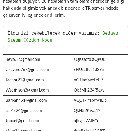
hesapları düşüyor. Bu hesapların tam olarak nereden geldiği
hakkında bilgimiz yok ancak biz denedik TR serverindede
çalışıyor. İyi eğlenceler dilerim.
İlginizi çekebilecek diğer yazımız: 
Bedava 
Steam Cüzdan Kodu
Beyz61@gmail.com
aQKzsdfdsfQPUL
Gxcvero767@gmail.com
xHUisdfds1d3Yn
Tacbor91@gmail.com
m2Tko0weFeEP
Wsdfhison3@gmail.com
Qk3Mh234f5exy
Barbarin91@gmail.com
VQDF4r4sdfv4Db
Leil4324@gmail.com
QkH52KVcz4Y
Jonxef@gmail.com
ojhvghZAtFCm