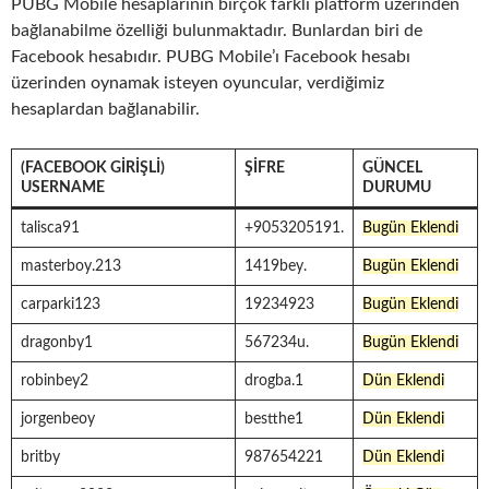
PUBG Mobile hesaplarının birçok farklı platform üzerinden
bağlanabilme özelliği bulunmaktadır. Bunlardan biri de
Facebook hesabıdır. PUBG Mobile’ı Facebook hesabı
üzerinden oynamak isteyen oyuncular, verdiğimiz
hesaplardan bağlanabilir.
(FACEBOOK GIRIŞLI)
ŞIFRE
GÜNCEL
USERNAME
DURUMU
talisca91
+9053205191.
Bugün Eklendi
masterboy.213
1419bey.
Bugün Eklendi
carparki123
19234923
Bugün Eklendi
dragonby1
567234u.
Bugün Eklendi
robinbey2
drogba.1
Dün Eklendi
jorgenbeoy
bestthe1
Dün Eklendi
britby
987654221
Dün Eklendi