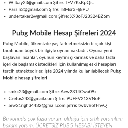
Wilbay23@gmail.com Şifre: TFV7KsKpQic
Parsin2@gmail.com Şifre: r8Msr3Hj8PU
undertaker2@gmail.com Şifre: X93oFJ23324BZ6m
Pubg Mobile Hesap Şifreleri 202
4
Pubg Mobile, ülkemizde yaş fark etmeksizin birçok kişi
tarafından büyük bir ilgiyle oynanmaktadır. Oyuna yeni
başlayan insanlar, oyunun keyfini çıkarmak ve daha fazla
içerikle başlamak istedikleri için kullanılmış eski hesapları
tercih etmektedirler. İşte 2024 yılında kullanılabilecek P
ubg
Mobile hesap şifreleri
smkc23@gmail.com Şifre: Aew2314Cwa09x
Cretos243@gmail.com Şifre: 9UFFV213VNoP
Siw21ngh34432@gmail.com Şifre: twbvBofFhvQ
Bu konuda çok fazla yorum olduğu için artık yorumlara
bakamıyorum. ÜCRETSİZ PUBG HESABI İSTEYEN