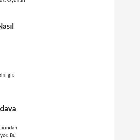
unuz. Oyunun
asıl
ni gir.
edava
larından
üyor. Bu