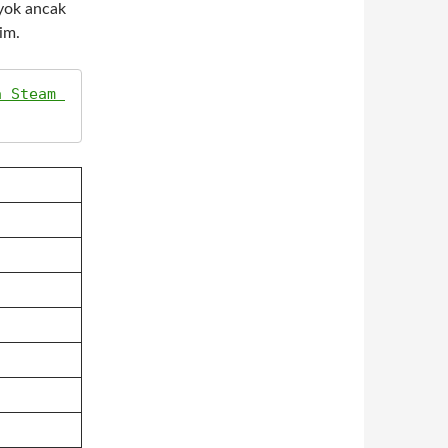
 yok ancak
rim.
 Steam 