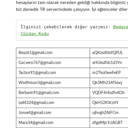
hesapların tam olarak nereden geldiği hakkında bilgimiz
biz denedik TR serverindede çalışıyor. İyi eğlenceler dile
İlginizi çekebilecek diğer yazımız: 
Bedava
Cüzdan Kodu
Beyz61@gmail.com
aQKzsdfdsfQPUL
Gxcvero767@gmail.com
xHUisdfds1d3Yn
Tacbor91@gmail.com
m2Tko0weFeEP
Wsdfhison3@gmail.com
Qk3Mh234f5exy
Barbarin91@gmail.com
VQDF4r4sdfv4Db
Leil4324@gmail.com
QkH52KVcz4Y
Jonxef@gmail.com
ojhvghZAtFCm
Marx34@gmail.com
dfgdMjn1UAGBT