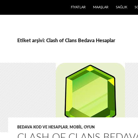
FIYATLAR
MAAŞLAR
SAĞLIK
S
Etiket arşivi: Clash of Clans Bedava Hesaplar
BEDAVA KOD VE HESAPLAR
,
MOBIL
,
OYUN
CLASH OF CLANS BEDAV