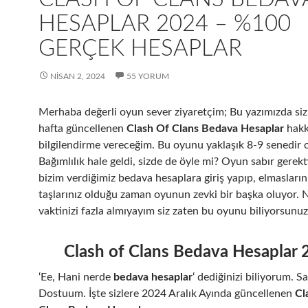
HESAPLAR 2024 – %100
GERÇEK HESAPLAR
NISAN 2, 2024
55 YORUM
Merhaba değerli oyun sever ziyaretçim; Bu yazımızda siz
hafta güncellenen
Clash Of Clans Bedava Hesaplar
hakk
bilgilendirme vereceğim. Bu oyunu yaklaşık 8-9 senedir
Bağımlılık hale geldi, sizde de öyle mi? Oyun sabır gerekt
bizim verdiğimiz bedava hesaplara giriş yapıp, elmasların
taşlarınız olduğu zaman oyunun zevki bir başka oluyor. 
vaktinizi fazla almıyayım siz zaten bu oyunu biliyorsunuz
Clash of Clans Bedava Hesaplar 
‘Ee, Hani nerde
bedava hesaplar
‘ dediğinizi biliyorum. S
Dostuum. İşte sizlere 2024 Aralık Ayında güncellenen
Cl