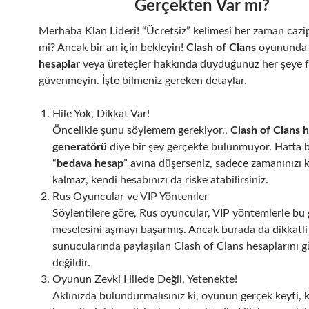
Gerçekten Var mı?
Merhaba Klan Lideri! “Ücretsiz” kelimesi her zaman cazip 
mi? Ancak bir an için bekleyin!
Clash of Clans
oyunund
hesaplar
veya üreteçler hakkında duyduğunuz her şeye f
güvenmeyin. İşte bilmeniz gereken detaylar.
Hile Yok, Dikkat Var!
Öncelikle şunu söylemem gerekiyor.,
Clash of Clans 
generatörü
diye bir şey gerçekte bulunmuyor. Hatta 
“
bedava hesap
” avına düşerseniz, sadece zamanınızı
kalmaz, kendi hesabınızı da riske atabilirsiniz.
Rus Oyuncular ve VIP Yöntemler
Söylentilere göre, Rus oyuncular, VIP yöntemlerle bu
meselesini aşmayı başarmış. Ancak burada da dikkatli
sunucularında paylaşılan Clash of Clans hesaplarını g
değildir.
Oyunun Zevki Hilede Değil, Yetenekte!
Aklınızda bulundurmalısınız ki, oyunun gerçek keyfi, 