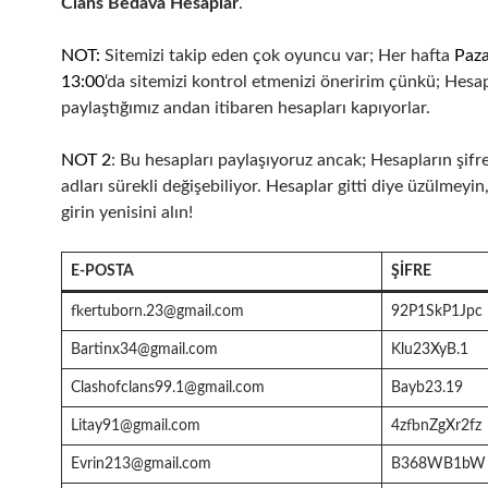
Clans Bedava Hesaplar
.
NOT:
Sitemizi takip eden çok oyuncu var; Her hafta
Paza
13:00
‘da sitemizi kontrol etmenizi öneririm çünkü; Hesap
paylaştığımız andan itibaren hesapları kapıyorlar.
NOT 2
: Bu hesapları paylaşıyoruz ancak; Hesapların şifre
adları sürekli değişebiliyor. Hesaplar gitti diye üzülmeyin
girin yenisini alın!
E-POSTA
ŞIFRE
fkertuborn.23@gmail.com
92P1SkP1Jpc
Bartinx34@gmail.com
Klu23XyB.1
Clashofclans99.1@gmail.com
Bayb23.19
Litay91@gmail.com
4zfbnZgXr2fz
Evrin213@gmail.com
B368WB1bW