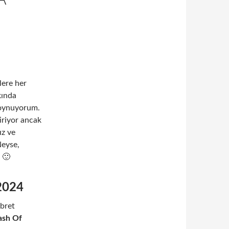
lere her
ında
 oynuyorum.
iriyor ancak
ız ve
Neyse,
 🙂
202
4
abret
ash Of