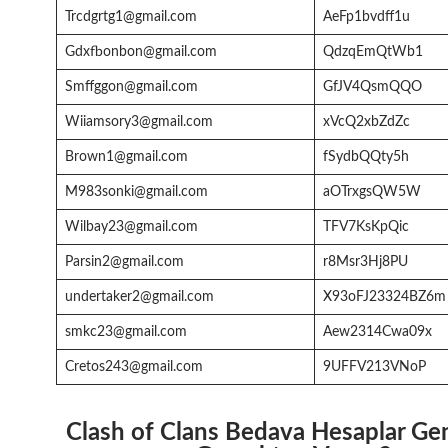
Trcdgrtg1@gmail.com
AeFp1bvdff1u
Gdxfbonbon@gmail.com
QdzqEmQtWb1
Smffggon@gmail.com
GfJV4QsmQQO
Wiiamsory3@gmail.com
xVcQ2xbZdZc
Brown1@gmail.com
fSydbQQty5h
M983sonki@gmail.com
aOTrxgsQW5W
Wilbay23@gmail.com
TFV7KsKpQic
Parsin2@gmail.com
r8Msr3Hj8PU
undertaker2@gmail.com
X93oFJ23324BZ6m
smkc23@gmail.com
Aew2314Cwa09x
Cretos243@gmail.com
9UFFV213VNoP
Clash of Clans Bedava Hesaplar
Gen