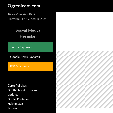
Ara
Ogrenicem.com
İçeriğe
Türkiye'nin Yeni Bilgi
Platformu! En Güncel Bilgiler
atla
Sosyal Medya
Hesapları
Twitter Sayfamız
Google News Sayfamız
RSS Yayınımız
Çerez Politikası
Get the latest news and
updates
Gizlilik Politikası
Hakkımızda
İletişim