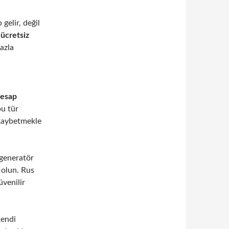
gelir, değil
a
ücretsiz
azla
hesap
bu tür
 kaybetmekle
 generatör
 olun. Rus
üvenilir
kendi