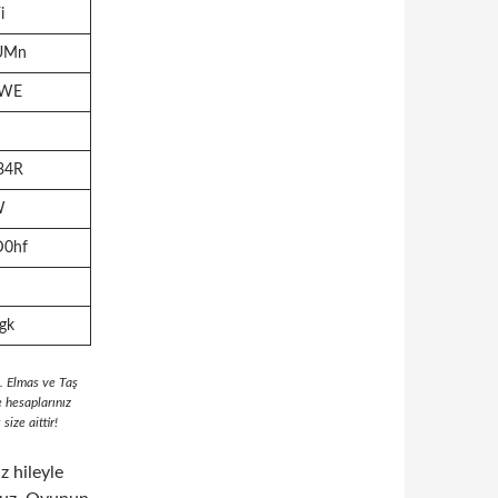
i
UMn
9WE
34R
W
D0hf
gk
. Elmas ve Taş
e hesaplarınız
size aittir!
z hileyle