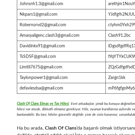
Johnsnh1.3@gmail.com
arethjm1NouY
Nkpars1@gmail.com
YJdfgfh2NJU
Robernorvd2@gmail.com
ctyhm0Yxh2
Amasyaligenc.clash3@gmail.com
Clash91.2bc
Davidinkx91@gmail.com
iDgsdfgdfRq1
TsSDSF@gmail.com
tYqYTYkCUK
Limitli7675@gmail.com
ZQzGdfgdfsd
Taylonpower1@gmail.com
Zargn1kk
defaviesdsa@gmail.com
mP6fgfgoMy6
Clash Of Clans Elmas ve Taş Hilesi
Evet arkadaşlar, şimdi bu konuya değinelim
hilesi var ancak, dikkatli olmanız gerekiyor. Hile, oyunun kurallarına aykırıdır v
banlanabilir. Bu tarz, hileler güvenilir değildir, yine de sizin kararınız, sorumluluk 
Ha bu arada,
Clash Of Clans
‘da başarılı olmak istiyorsanı