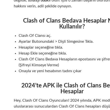
değilde,
s
trateji odaklı
olun! İşte o zaman başarılı olurs
hakkını verin, adil şekilde oynayın.
Clash of Clans Bedava Hesaplar N
Kullanılır?
Clash Of Clansı aç.
Ayarlar Butonundaki > Dişli Simgesine Tıkla.
Hesaplar seçeneğine tıkla.
Hesap Ekle seçeneğine tıkla.
Clash Of Clans Bedava Hesapların epostasını ve şifresi
(Şifreyi Kimseye Verme)
Onayla ve yeni hesabının tadını çıkar
2024’te APK ile Clash of Clans B
Hesaplar
Hey, Clash Of Clans Oyuncuları! 2024 yılında, APK mod
uluslararası sunuculardan Clash Of Clans hesapları düş