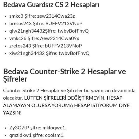
Bedava Guardsız CS 2 Hesapları
smkc3 Şifre: zew2314Cwa23z
bretos243 Şifre: 9UFFV213VNoP
qiw21ngh34432Şifre: twbvBofFhvQ
vmkc26 Şifre: Aew2314Cwa09x
zretos243 Şifre: bUFFV213VNoP
xiw21ngh34432 Şifre: twbvBofFhvQ
Bedava Counter-Strike 2 Hesaplar ve
Şifreler
Counter Strike 2 Hesaplar ve Şifreler bu yazımızın devamında
olacaktır.
LÜTFEN ŞİFRELERİ DEĞİŞTİRMEYİN. HESAP
ALAMAYAN OLURSA YORUMA HESAP İSTİYORUM DİYE
YAZSIN!
Zy3G7tP şifre: mkloqwe1.
qmzldkw1 şifre: coolsm1.