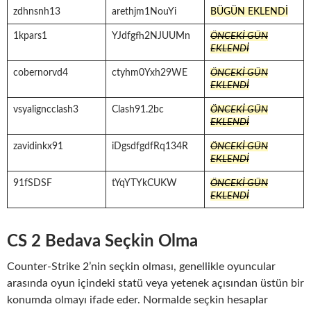
zdhnsnh13
arethjm1NouYi
BÜGÜN EKLENDİ
1kpars1
YJdfgfh2NJUUMn
ÖNCEKİ GÜN
EKLENDİ
cobernorvd4
ctyhm0Yxh29WE
ÖNCEKİ GÜN
EKLENDİ
vsyaligncclash3
Clash91.2bc
ÖNCEKİ GÜN
EKLENDİ
zavidinkx91
iDgsdfgdfRq134R
ÖNCEKİ GÜN
EKLENDİ
91fSDSF
tYqYTYkCUKW
ÖNCEKİ GÜN
EKLENDİ
CS 2 Bedava Seçkin Olma
Counter-Strike 2’nin seçkin olması, genellikle oyuncular
arasında oyun içindeki statü veya yetenek açısından üstün bir
konumda olmayı ifade eder. Normalde seçkin hesaplar