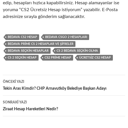
edip, hesapları hızlıca kapabilirsiniz. Hesap alamayanlar ise
yoruma “CS2 Ücretsiz Hesap istiyorum” yazabilir. E-Posta
adresinize sırayla gönderim sağlanacaktır.
BEDAVA CS2 HESAP
BEDAVA CSGO 2 HESAPLARI
BEDAVA PRIME CS 2 HESAPLAR VE ŞIFRELER
BEDAVA SEÇKIN HESAPLAR
CS 2 BEDAVA SEÇKIN OLMA
CS 2 SEÇKIN HESAP
CS2 PRIME HESAP
ÜCRETSIZ CS2 HESAP
Yazı
ÖNCEKI YAZI
dolaşımı
Tekin Aras Kimdir? CHP Arnavutköy Belediye Başkan Adayı
SONRAKI YAZI
Ziraat Hesap Hareketleri Nedir?