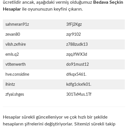
ücretlidir ancak, aşağıdaki vermiş olduğumuz
Bedava Seçkin
Hesaplar
ile oyununuzun keyfini çıkarın.
sahmeran91z
3fFj2Kgz
zevan80
zqr9102
vilsh.zxfhire
z788zudk13
emls.q2
zqqJfWX3d
vtltenwerth
do91must12
hve.considine
dfkqx5461.
ihintz
kdfg1ckxfk01.
zfyal.shges
301TxMus.1Tf
Hesaplar sürekli güncelleniyor ve çok hızlı bir şekilde
hesapların şifrelerini değiştiriyorlar. Sitemizi sürekli takip