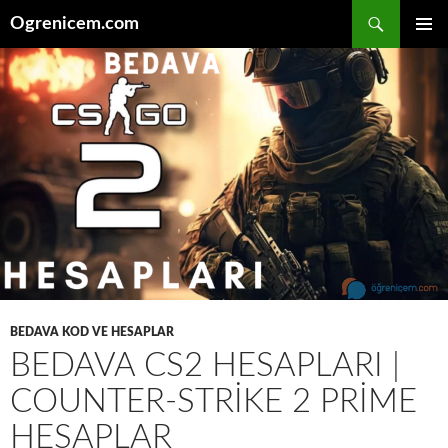
İçeriğe
Ara
Ogrenicem.com
atla
BIRINCI
MENÜ
BEDAVA KOD VE HESAPLAR
BEDAVA CS2 HESAPLARI |
COUNTER-STRIKE 2 PRIME
HESAPLAR