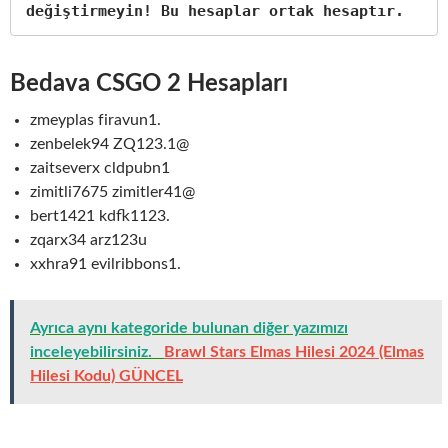
değiştirmeyin! Bu hesaplar ortak hesaptır. 
Bedava CSGO 2 Hesapları
zmeyplas firavun1.
zenbelek94 ZQ123.1@
zaitseverx cldpubn1
zimitli7675 zimitler41@
bert1421 kdfk1123.
zqarx34 arz123u
xxhra91 evilribbons1.
Ayrıca aynı kategoride bulunan diğer yazımızı
inceleyebilirsiniz.
Brawl Stars Elmas Hilesi 2024 (Elmas
Hilesi Kodu) GÜNCEL