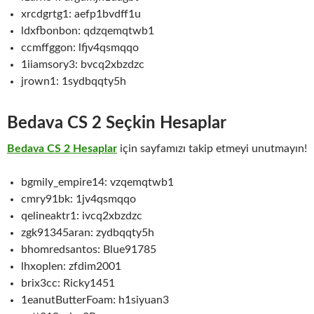
xrcdgrtg1: aefp1bvdff1u
ldxfbonbon: qdzqemqtwb1
ccmffggon: lfjv4qsmqqo
1iiamsory3: bvcq2xbzdzc
jrown1: 1sydbqqty5h
Bedava CS 2 Seçkin Hesap
lar
Bedava CS 2 Hesaplar
için sayfamızı takip etmeyi unutmayın!
bgmily_empire14: vzqemqtwb1
cmry91bk: 1jv4qsmqqo
qelineaktr1: ivcq2xbzdzc
zgk91345aran: zydbqqty5h
bhomredsantos: Blue91785
lhxoplen: zfdim2001
brix3cc: Ricky1451
1eanutButterFoam: h1siyuan3