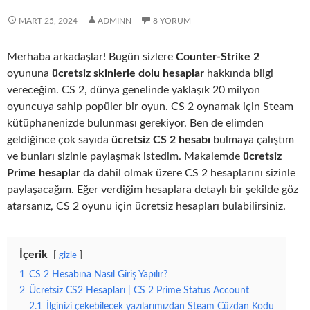
MART 25, 2024
ADMINN
8 YORUM
Merhaba arkadaşlar! Bugün sizlere
Counter-Strike 2
oyununa
ücretsiz skinlerle dolu hesaplar
hakkında bilgi
vereceğim. CS 2, dünya genelinde yaklaşık 20 milyon
oyuncuya sahip popüler bir oyun. CS 2 oynamak için Steam
kütüphanenizde bulunması gerekiyor. Ben de elimden
geldiğince çok sayıda
ücretsiz CS 2 hesabı
bulmaya çalıştım
ve bunları sizinle paylaşmak istedim. Makalemde
ücretsiz
Prime hesaplar
da dahil olmak üzere CS 2 hesaplarını sizinle
paylaşacağım. Eğer verdiğim hesaplara detaylı bir şekilde göz
atarsanız, CS 2 oyunu için ücretsiz hesapları bulabilirsiniz.
İçerik
gizle
1
CS 2 Hesabına Nasıl Giriş Yapılır?
2
Ücretsiz CS2 Hesapları | CS 2 Prime Status Account
2.1
İlginizi çekebilecek yazılarımızdan Steam Cüzdan Kodu