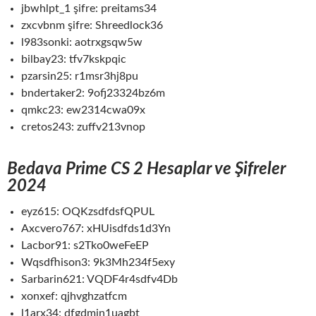
jbwhlpt_1 şifre: preitams34
zxcvbnm şifre: Shreedlock36
l983sonki: aotrxgsqw5w
bilbay23: tfv7kskpqic
pzarsin25: r1msr3hj8pu
bndertaker2: 9ofj23324bz6m
qmkc23: ew2314cwa09x
cretos243: zuffv213vnop
Bedava Prime CS 2 Hesaplar ve Şifreler
2024
eyz615: OQKzsdfdsfQPUL
Axcvero767: xHUisdfds1d3Yn
Lacbor91: s2Tko0weFeEP
Wqsdfhison3: 9k3Mh234f5exy
Sarbarin621: VQDF4r4sdfv4Db
xonxef: qjhvghzatfcm
l1arx34: dfgdmjn1uagbt