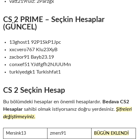
vatt219ruiz: 2Parzgx
CS 2 PRIME – Seçkin Hesaplar
(GÜNCEL)
13ghost1 92P1SkP1Jpc
xxcvero767 Klu23XyB
zacbor91 Bayb23.19
conxef51 YJdfgfh2NJUUMn
turkiyedgk1 Turkishfat1
CS 2 Seçkin Hesap
Bu bölümdeki hesaplar en önemli hesaplardır.
Bedava CS2
Hesaplar
sahibi olmak istiyorsanız doğru yerdesiniz.
Şifreleri
değiştirmeyiniz.
Mersink13
zmers91
BÜGÜN EKLENDİ