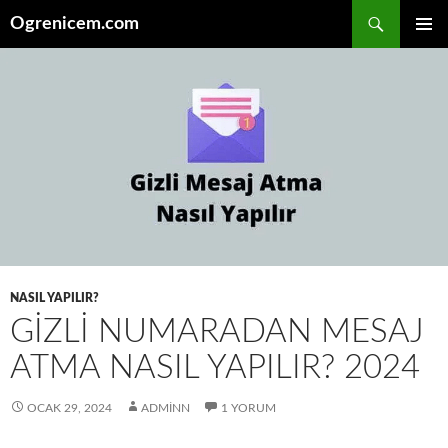
İçeriğe
Ara
Ogrenicem.com
atla
BIRINCI
MENÜ
NASIL YAPILIR?
GIZLI NUMARADAN MESAJ
ATMA NASIL YAPILIR? 2024
OCAK 29, 2024
ADMINN
1 YORUM