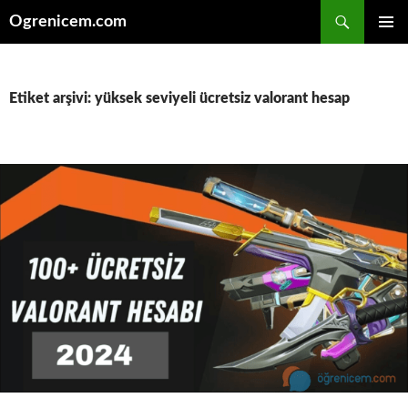
İçeriğe
Ara
Ogrenicem.com
atla
BIRINCI
MENÜ
Etiket arşivi: yüksek seviyeli ücretsiz valorant hesap