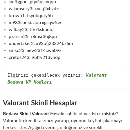
smffggon: gfjv4qsmqqo
wiiamsory3: xvcq2xbzdzc
brown1: fsydbqqty5h
m983sonki: aotrxgsqw5w
wilbay23: tfv7kskpqic
pzarsin25: r8msr3hj8pu
undertaker2: x93ofj23324bz6m
smkc23: aew2314cwa09x
cretos243: 9uffv213vnop
İlginizi çekebilecek yazımız; 
Valorant 
Bedava VP Kodları
Valorant Skinli Hesaplar
Bedava Skinli Valorant Hesabı
sahibi olmak ister misiniz?
Valorantta kendi tarzınızı yaratıp, oyunun keyfini çıkarmayı
herkes ister. Aşağıda vermiş olduğumuz ve sürekli