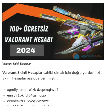
Valorant Skinli Hesaplar
Valorant Skinli Hesaplar
sahibi olmak için doğru yerdesiniz!
Skinli hesaplar aşağıda verilmiştir.
xgmily_empire14: dzqemqtwb1
emry91bk: djv4qsmqqo
celineaktr1: xvcq2xbzdzc