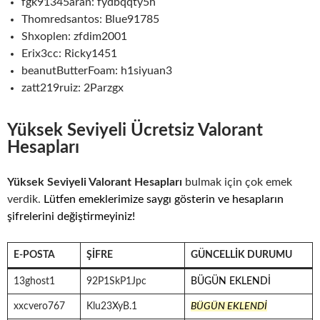
fgk91345aran: fydbqqty5h
Thomredsantos: Blue91785
Shxoplen: zfdim2001
Erix3cc: Ricky1451
beanutButterFoam: h1siyuan3
zatt219ruiz: 2Parzgx
Yüksek Seviyeli Ücretsiz Valorant
Hesapları
Yüksek Seviyeli Valorant Hesapları
bulmak için çok emek
verdik.
Lütfen emeklerimize saygı gösterin ve hesapların
şifrelerini değiştirmeyiniz!
E-POSTA
ŞIFRE
GÜNCELLIK DURUMU
13ghost1
92P1SkP1Jpc
BÜGÜN EKLENDİ
xxcvero767
Klu23XyB.1
BÜGÜN EKLENDİ