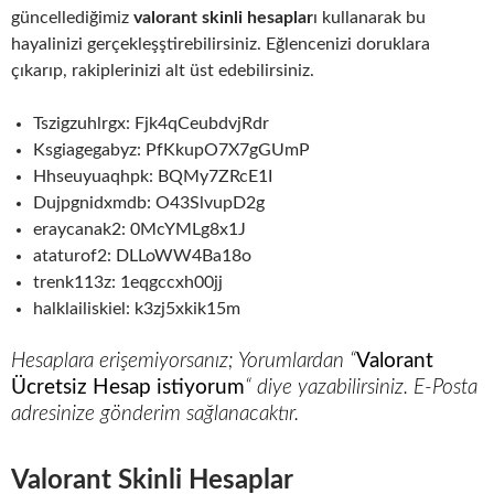
güncellediğimiz
valorant skinli hesaplar
ı kullanarak bu
hayalinizi gerçekleşştirebilirsiniz. Eğlencenizi doruklara
çıkarıp, rakiplerinizi alt üst edebilirsiniz.
Tszigzuhlrgx: Fjk4qCeubdvjRdr
Ksgiagegabyz: PfKkupO7X7gGUmP
Hhseuyuaqhpk: BQMy7ZRcE1I
Dujpgnidxmdb: O43SlvupD2g
eraycanak2: 0McYMLg8x1J
ataturof2: DLLoWW4Ba18o
trenk113z: 1eqgccxh00jj
halklailiskiel: k3zj5xkik15m
Hesaplara erişemiyorsanız; Yorumlardan
“
Valorant
Ücretsiz Hesap istiyorum
“
diye yazabilirsiniz. E-Posta
adresinize gönderim sağlanacaktır.
Valorant Skinli Hesaplar