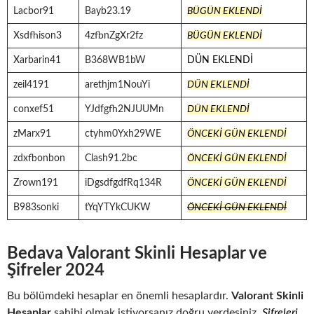
Lacbor91
Bayb23.19
BÜGÜN EKLENDİ
Xsdfhison3
4zfbnZgXr2fz
BÜGÜN EKLENDİ
Xarbarin41
B368WB1bW
DÜN EKLENDİ
zeil4191
arethjm1NouYi
DÜN EKLENDİ
conxef51
YJdfgfh2NJUUMn
DÜN EKLENDİ
zMarx91
ctyhm0Yxh29WE
ÖNCEKİ GÜN EKLENDİ
zdxfbonbon
Clash91.2bc
ÖNCEKİ GÜN EKLENDİ
Zrown191
iDgsdfgdfRq134R
ÖNCEKİ GÜN EKLENDİ
B983sonki
tYqYTYkCUKW
ÖNCEKİ GÜN EKLENDİ
Bedava Valorant Skinli Hesaplar ve
Şifreler 2024
Bu bölümdeki hesaplar en önemli hesaplardır.
Valorant Skinli
Hesaplar
sahibi olmak istiyorsanız doğru yerdesiniz.
Şifreleri