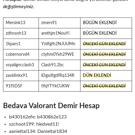
değiştirmeyiniz.
Mersink13
zmers91
BÜGÜN EKLENDİ
zdhnsnh13
arethjm1NouYi
BÜGÜN EKLENDİ
1kpars1
YJdfgfh2NJUUMn
ÖNCEKİ GÜN EKLENDİ
cobernorvd4
ctyhm0Yxh29WE
ÖNCEKİ GÜN EKLENDİ
vsyaligncclash3
Clash91.2bc
ÖNCEKİ GÜN EKLENDİ
zavidinkx91
iDgsdfgdfRq134R
DÜN EKLENDİ
91fSDSF
tYqYTYkCUKW
ÖNCEKİ GÜN EKLENDİ
Bedava Valorant Demir Hesap
b430162efe: b430862e123
szchoot199: Nedved11!
aanieltai134: Danieltai1834