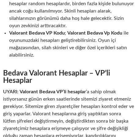
hesaplar random hesaplardır, birden fazla kişide bulunuyor
ancak coğu kullanılmıyor. Skinli hesapları alarak,
silahlarınızın görünümü daha hoş hale gelecektir. Sizin
oyun zevkinizi arttıracaktır.
Valorant Bedava VP Kodu
;
Valorant Bedava Vp Kodu
ile
oyununuzdaki hesapları geliştirebilirsiniz. Oyun içi
mağazasından, silah skinleri ve diğer özel içerikleri satın
alabilirsiniz.
Bedava Valorant Hesaplar
– VP’li
Hesaplar
UYARI:
Valorant Bedava VP’li hesaplar
‘a sahip olmak
istiyorsanız günün erken saatlerinde sitemizi ziyaret etmeniz
gerekiyor. Sitemize giren ziyaretçiler hesapları kontrol eder ve
giriş yaparlar. Valorant hesaplarına giriş yaptıktan sonra
lütfen şifreleri değiştirmeyin, değiştirdikten sonra bir başka
ziyaretçimiz hesaplara erişmeye çalışıyor ve şifre değişikliği
olduğu zaman hesaplara erişemiyorlar, kandırılıklarını