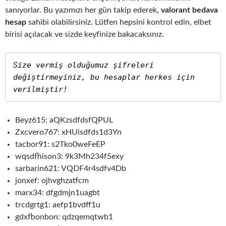
sanıyorlar. Bu yazımızı her gün takip ederek,
valorant bedava
hesap
sahibi olabilirsiniz. Lütfen hepsini kontrol edin, elbet
birisi açılacak ve sizde keyfinize bakacaksınız.
Size vermiş olduğumuz şifreleri 
değiştirmeyiniz, bu hesaplar herkes için 
verilmiştir!
Beyz615: aQKzsdfdsfQPUL
Zxcvero767: xHUisdfds1d3Yn
tacbor91: s2Tko0weFeEP
wqsdfhison3: 9k3Mh234f5exy
sarbarin621: VQDF4r4sdfv4Db
jonxef: ojhvghzatfcm
marx34: dfgdmjn1uagbt
trcdgrtg1: aefp1bvdff1u
gdxfbonbon: qdzqemqtwb1