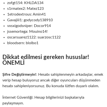
zofgt154: KHLDA134
s1rmatex2: Matez123
1etrodextrous: Amin41
Gavajiii1: godycody138910
vxsxigodsniper: Docor914
jssemortega: Mouino14!
oscarsuarez1122: suarzosc1122
bloodsern: blolbo1
Dikkat edilmesi gereken hususlar!
ÖNEMLİ
Şifre Değiştirmeyin!
: Hesabı sahiplenmeyin arkadaşlar, emek
verip hesap buluyoruz ancak diğer oyuncuları düşünmeden
hesabı sahipleniyorsunuz. Bu konuda lütfen duyarlı olalım.
İnternet Güvenliği: Hesap bilgilerinizi başkalarıyla
paylaşmayın.