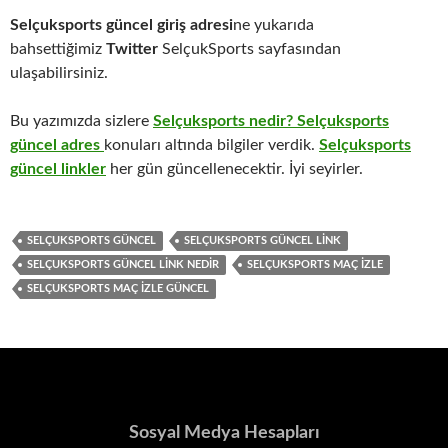
Selçuksports güncel giriş adresi
ne yukarıda
bahsettiğimiz
Twitter
SelçukSports sayfasından
ulaşabilirsiniz.
Bu yazımızda sizlere
Selçuksports nedir?
Selçuksports
güncel adres
konuları altında bilgiler verdik.
Selçuksports
güncel linkler
her gün güncellenecektir. İyi seyirler.
SELÇUKSPORTS GÜNCEL
SELÇUKSPORTS GÜNCEL LINK
SELÇUKSPORTS GÜNCEL LINK NEDIR
SELÇUKSPORTS MAÇ IZLE
SELÇUKSPORTS MAÇ IZLE GÜNCEL
Sosyal Medya Hesapları