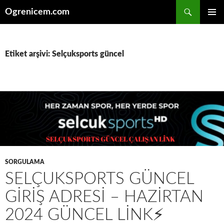
İçeriğe
Ara
Ogrenicem.com
atla
BIRINCI
MENÜ
Etiket arşivi: Selçuksports güncel
SORGULAMA
SELÇUKSPORTS GÜNCEL
GIRIŞ ADRESI – HAZIRTAN
2024 GÜNCEL LINK⚡