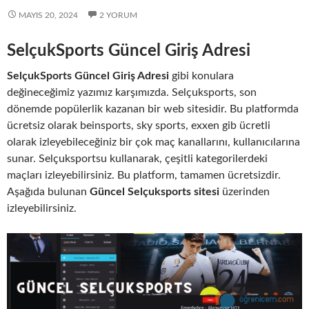
MAYIS 20, 2024
2 YORUM
SelçukSports Güncel Giriş Adresi
SelçukSports Güncel Giriş Adresi
gibi konulara
değineceğimiz yazımız karşımızda. Selçuksports, son
dönemde popülerlik kazanan bir web sitesidir. Bu platformda
ücretsiz olarak beinsports, sky sports, exxen gib ücretli
olarak izleyebileceğiniz bir çok maç kanallarını, kullanıcılarına
sunar. Selçuksportsu kullanarak, çeşitli kategorilerdeki
maçları izleyebilirsiniz. Bu platform, tamamen ücretsizdir.
Aşağıda bulunan
Güncel Selçuksports sitesi
üzerinden
izleyebilirsiniz.