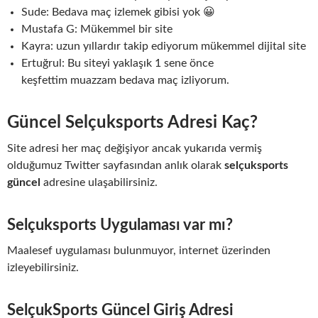
Sude: Bedava maç izlemek gibisi yok 😀
Mustafa G: Mükemmel bir site
Kayra: uzun yıllardır takip ediyorum mükemmel dijital site
Ertuğrul: Bu siteyi yaklaşık 1 sene önce
keşfettim muazzam bedava maç izliyorum.
Güncel Selçuksports Adresi Kaç?
Site adresi her maç değişiyor ancak yukarıda vermiş
olduğumuz Twitter sayfasından anlık olarak
selçuksports
güncel
adresine ulaşabilirsiniz.
Selçuksports Uygulaması var mı?
Maalesef uygulaması bulunmuyor, internet üzerinden
izleyebilirsiniz.
SelçukSports Güncel Giriş Adresi