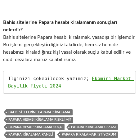
Bahis sitelerine Papara hesabı kiralamanın sonuçları
nelerdir?
Bahis sitelerine Papara hesabı kiralamak, yasadışı bir işlemdir.
Bu işlemi gerçekleştirdiğiniz takdirde, hem siz hem de
hesabınızı kiraladığınız kişi yasal olarak suçlu kabul edilir ve
ciddi cezalara maruz kalabilirsiniz.
İlginizi çekebilecek yazımız; 
Ekomini Market 
Bayilik Fiyatı 2024
BAHIS SITELERINE PAPARA KIRALAMA
PAPARA HESABI KIRALAMA RISKLI MI?
PAPARA HESAP KIRALAMA SUÇU
PAPARA KIRALAMA CEZASI
PAPARA KIRALAMA PANELI
PAPARA KIRALAMAK İSTIYORUM