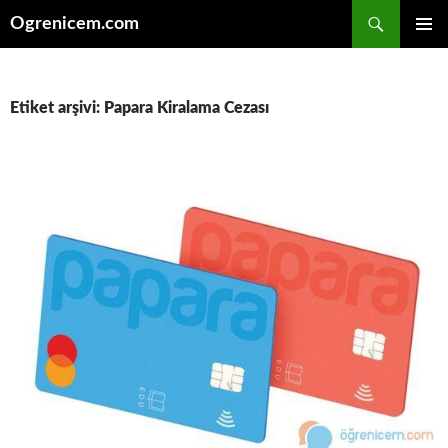
İçeriğe
Ara
Ogrenicem.com
atla
BIRINCI
MENÜ
Etiket arşivi: Papara Kiralama Cezası