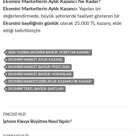
Ekomini Marketlerin Aylık Kazancı Ne Kadar?
Ekomini Marketlerin Aylık Kazancı
: Yapılan bir
değerlendirmede, büyük şehirlerde faaliyet gösteren bir
Ekomini bayiliğinin günlük
olarak 25.000 TL kazanç elde
ettiği belirtilmiştir.
2024 YILINDA EKOMINI BAYILIK ÜCRETI NE KADAR?
EKOMINI MARKET AYLIK KAZANÇ
EKOMINI MARKET BAYILIK FIYATI 2024
EKOMINI MARKET BAYILIK YORUMLARI
EKOMINI MARKETLERIN AYLIK KAZANCI NE KADAR?
EKOMINI TEKEL BAYILIK ŞARTLARI
Yazı
ÖNCEKI YAZI
dolaşımı
İphone Klavye Büyütme Nasıl Yapılır?