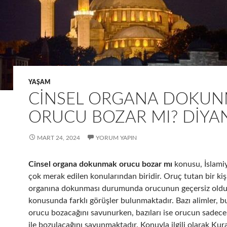
YAŞAM
CINSEL ORGANA DOKU
ORUCU BOZAR MI? DIYA
MART 24, 2024
YORUM YAPIN
Cinsel organa dokunmak orucu bozar mı
konusu, İslamiy
çok merak edilen konularından biridir. Oruç tutan bir kiş
organına dokunması durumunda orucunun geçersiz old
konusunda farklı görüşler bulunmaktadır. Bazı alimler,
orucu bozacağını savunurken, bazıları ise orucun sadece c
ile bozulacağını savunmaktadır. Konuyla ilgili olarak Kur