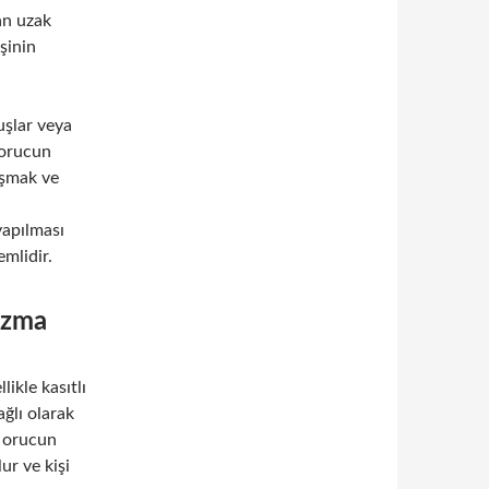
dan uzak
şinin
uşlar veya
 orucun
ışmak ve
yapılması
mlidir.
ozma
ikle kasıtlı
ğlı olarak
, orucun
ur ve kişi