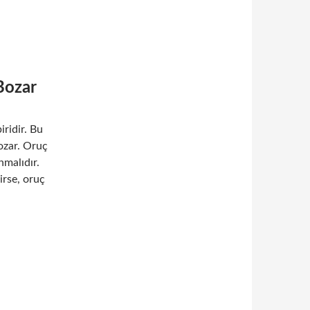
Bozar
iridir. Bu
bozar. Oruç
ınmalıdır.
lirse, oruç