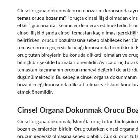
Cinsel organa dokunmak orucu bozar mı konusunda ayrı
temas orucu bozar mı
“, “oruçta cinsel ilişki olmadan cin
etkisi” gibi anahtar kelimeler de merak edilmektedir. İslam
cinsel ilişki dışında cinsel temastan kaçınılması gerektiği
belirtirken, orucun bozulmasına sebep olabilecek her tür
temasın orucu geçersiz kılacağı konusunda hemfikirdir. 
oruç tutan bireylerin bu konuda dikkatli olmaları ve oruç
bilinçli bir şekilde tutmaları önemlidir. Ayrıca oruç tutar
temastan kaçınmanın orucun manevi değerini de arttırdı
düşünülmektedir. Bu sebeple cinsel organa dokunmanın
bozabileceği konusunda dikkatli olmak ve İslami kurallar
etmek önemlidir.
Cinsel Organa Dokunmak Orucu Boz
Cinsel organa dokunmak, İslam’da oruç tutan bir kişinin
bozan eylemlerden biridir. Oruç tutarken cinsel organa
orucun geçersiz olmasına sebep olabilir. Çünkü oruç tuta