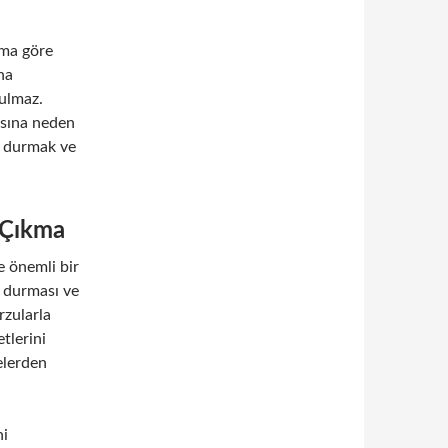
uma göre
ana
ulmaz.
asına neden
k durmak ve
 Çıkma
e önemli bir
k durması ve
rzularla
tlerini
celerden
ni