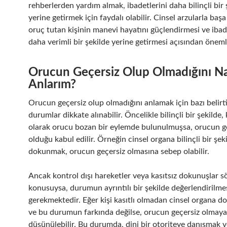
rehberlerden yardım almak, ibadetlerini daha bilinçli bir 
yerine getirmek için faydalı olabilir. Cinsel arzularla baş
oruç tutan kişinin manevi hayatını güçlendirmesi ve ibad
daha verimli bir şekilde yerine getirmesi açısından önemli
Orucun Geçersiz Olup Olmadığını Na
Anlarım?
Orucun geçersiz olup olmadığını anlamak için bazı belirti
durumlar dikkate alınabilir. Öncelikle bilinçli bir şekilde, 
olarak orucu bozan bir eylemde bulunulmuşsa, orucun g
olduğu kabul edilir. Örneğin cinsel organa bilinçli bir şek
dokunmak, orucun geçersiz olmasına sebep olabilir.
Ancak kontrol dışı hareketler veya kasıtsız dokunuşlar s
konusuysa, durumun ayrıntılı bir şekilde değerlendirilme
gerekmektedir. Eğer kişi kasıtlı olmadan cinsel organa 
ve bu durumun farkında değilse, orucun geçersiz olmaya
düşünülebilir. Bu durumda, dini bir otoriteye danışmak