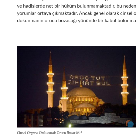
ve hadislerde net bir hüküm bulunmamaktadır, bu nedenl
yorumlar ortaya çıkmaktadır. Ancak genel olarak cinsel 
dokunmanın orucu bozacağı yönünde bir kabul bulunmak
Cinsel Organa Dokunmak Orucu Bozar Mı?