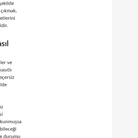
şekilde
a çıkmak,
etlerini
dir.
sıl
ler ve
kasıtlı
eçersiz
ilde
öz
si
dokunmuşsa
bileceği
 ve durumu