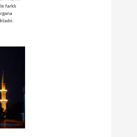
e farklı
organa
tadır.