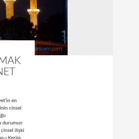
NMAK
NET
et’in en
inin cinsel
uğu
 bu durumun
insel ilişki
an-ı Kerim