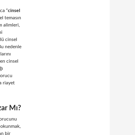
ca “
cinsel
sel temasın
 alimleri,
ni
lü cinsel
Bu nedenle
larını
ken cinsel
ğı
 orucu
a riayet
ar Mı?
 orucunu
 dokunmak,
n bir