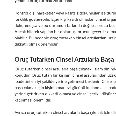
yeniden oruç tutmak zorundadır.
Kontrol dışı hareketler veya kasıtsız dokunuşlar ise dur
farklılık gösterebilir. Eğer kişi kasıtlı olmadan cinsel org
dokunmuşsa ve bu durumun farkında değilse, orucu boz
Ancak bilerek yapılan bir dokunuş, orucun geçersiz olm
olabilir. Bu nedenle oruç tutarken cinsel arzulardan uza
dikkatli olmak önemlidir.
Oruç Tutarken Cinsel Arzularla Başa
Oruç tutarken cinsel arzularla başa çıkmak, İslam dinind
konudur. Oruç tutan bir kişinin, cinsel arzularından uza
ibadetini en iyi şekilde yerine getirmesi beklenir. Cinsel a
başa çıkmak için kişinin manevi gücünü kullanması, ibade
yerine getirirken dikkatli olması ve cinsel içerikli düşün
kaçınması önemlidir.
Ayrıca oruç tutarken cinsel arzularla başa çıkmak için di