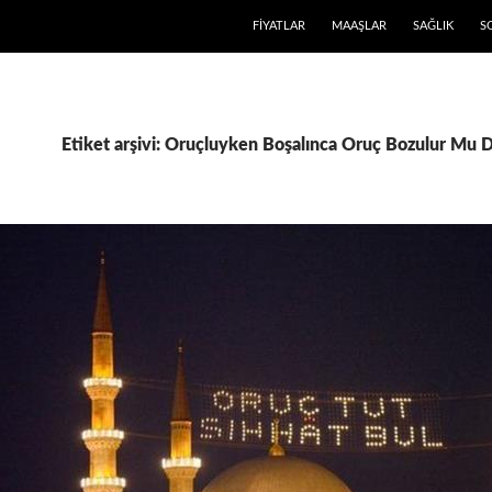
FIYATLAR
MAAŞLAR
SAĞLIK
S
Etiket arşivi: Oruçluyken Boşalınca Oruç Bozulur Mu 