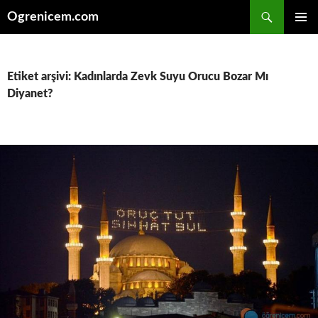
İçeriğe
Ara
Ogrenicem.com
atla
BIRINCI
MENÜ
Etiket arşivi: Kadınlarda Zevk Suyu Orucu Bozar Mı
Diyanet?