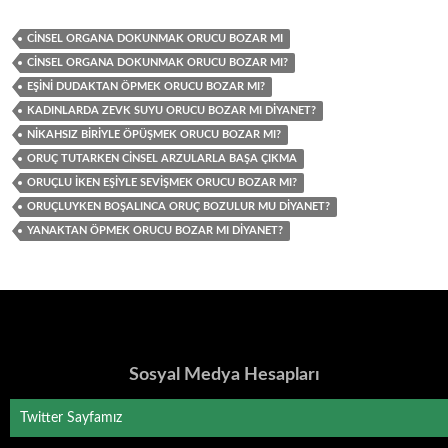
CINSEL ORGANA DOKUNMAK ORUCU BOZAR MI
CINSEL ORGANA DOKUNMAK ORUCU BOZAR MI?
EŞINI DUDAKTAN ÖPMEK ORUCU BOZAR MI?
KADINLARDA ZEVK SUYU ORUCU BOZAR MI DIYANET?
NIKAHSIZ BIRIYLE ÖPÜŞMEK ORUCU BOZAR MI?
ORUÇ TUTARKEN CINSEL ARZULARLA BAŞA ÇIKMA
ORUÇLU İKEN EŞIYLE SEVIŞMEK ORUCU BOZAR MI?
ORUÇLUYKEN BOŞALINCA ORUÇ BOZULUR MU DIYANET?
YANAKTAN ÖPMEK ORUCU BOZAR MI DIYANET?
Sosyal Medya Hesapları
Twitter Sayfamız