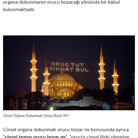
organa dokunmanın orucu bozacağı yönünde bir kabul
bulunmaktadır.
Cinsel Organa Dokunmak Orucu Bozar Mı?
Cinsel organa dokunmak orucu bozar mı konusunda ayrıca
“
cinsel temas orucu bozar mı
“, “oruçta cinsel ilişki olmadan