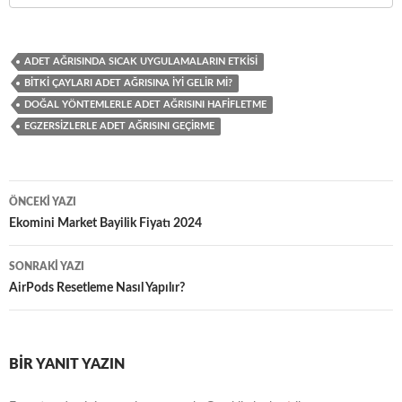
ADET AĞRISINDA SICAK UYGULAMALARIN ETKISI
BITKI ÇAYLARI ADET AĞRISINA İYI GELIR MI?
DOĞAL YÖNTEMLERLE ADET AĞRISINI HAFIFLETME
EGZERSIZLERLE ADET AĞRISINI GEÇIRME
Yazı
ÖNCEKI YAZI
dolaşımı
Ekomini Market Bayilik Fiyatı 2024
SONRAKI YAZI
AirPods Resetleme Nasıl Yapılır?
BIR YANIT YAZIN