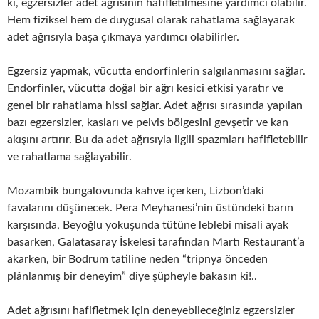
ki, egzersizler adet ağrısının hafifletilmesine yardımcı olabilir.
Hem fiziksel hem de duygusal olarak rahatlama sağlayarak
adet ağrısıyla başa çıkmaya yardımcı olabilirler.
Egzersiz yapmak, vücutta endorfinlerin salgılanmasını sağlar.
Endorfinler, vücutta doğal bir ağrı kesici etkisi yaratır ve
genel bir rahatlama hissi sağlar. Adet ağrısı sırasında yapılan
bazı egzersizler, kasları ve pelvis bölgesini gevşetir ve kan
akışını artırır. Bu da adet ağrısıyla ilgili spazmları hafifletebilir
ve rahatlama sağlayabilir.
Mozambik bungalovunda kahve içerken, Lizbon’daki
favalarını düşünecek. Pera Meyhanesi’nin üstündeki barın
karşısında, Beyoğlu yokuşunda tütüne leblebi misali ayak
basarken, Galatasaray İskelesi tarafından Martı Restaurant’a
akarken, bir Bodrum tatiline neden “tripnya önceden
plânlanmış bir deneyim” diye şüpheyle bakasın ki!..
Adet ağrısını hafifletmek için deneyebileceğiniz egzersizler