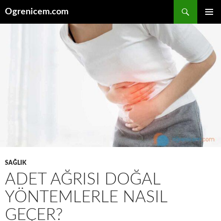
İçeriğe
Ara
Ogrenicem.com
atla
BIRINCI
MENÜ
SAĞLIK
ADET AĞRISI DOĞAL
YÖNTEMLERLE NASIL
GEÇER?