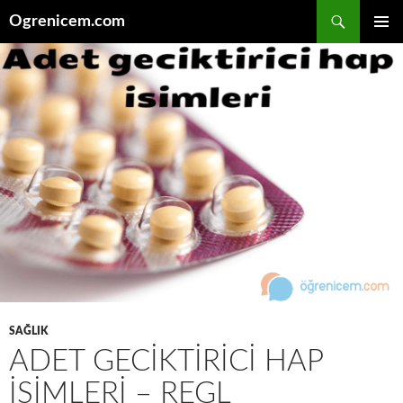
İçeriğe
Ara
Ogrenicem.com
atla
BIRINCI
MENÜ
SAĞLIK
ADET GECIKTIRICI HAP
İSIMLERI – REGL