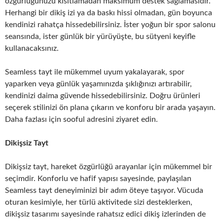
özgürlüğünüzü kısıtlamadan maksimum destek sağlamasıdır.
Herhangi bir dikiş izi ya da baskı hissi olmadan, gün boyunca
kendinizi rahatça hissedebilirsiniz. İster yoğun bir spor salonu
seansında, ister günlük bir yürüyüşte, bu sütyeni keyifle
kullanacaksınız.
Seamless tayt ile mükemmel uyum yakalayarak, spor
yaparken veya günlük yaşamınızda şıklığınızı artırabilir,
kendinizi daima güvende hissedebilirsiniz. Doğru ürünleri
seçerek stilinizi ön plana çıkarın ve konforu bir arada yaşayın.
Daha fazlası için sooful adresini ziyaret edin.
Dikişsiz Tayt
Dikişsiz tayt, hareket özgürlüğü arayanlar için mükemmel bir
seçimdir. Konforlu ve hafif yapısı sayesinde, paylaşılan
Seamless tayt deneyiminizi bir adım öteye taşıyor. Vücuda
oturan kesimiyle, her türlü aktivitede sizi desteklerken,
dikişsiz tasarımı sayesinde rahatsız edici dikiş izlerinden de