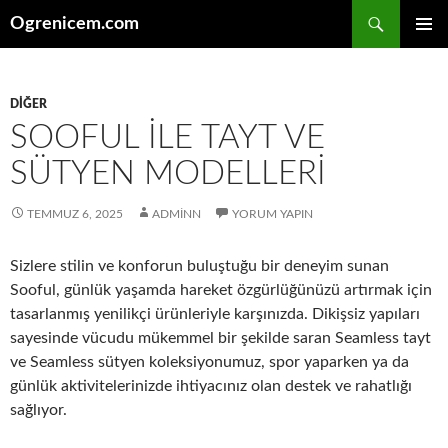
İçeriğe
Ara
Ogrenicem.com
atla
BIRINCI
MENÜ
DIĞER
SOOFUL ILE TAYT VE
SÜTYEN MODELLERI
TEMMUZ 6, 2025
ADMINN
YORUM YAPIN
Sizlere stilin ve konforun buluştuğu bir deneyim sunan
Sooful, günlük yaşamda hareket özgürlüğünüzü artırmak için
tasarlanmış yenilikçi ürünleriyle karşınızda. Dikişsiz yapıları
sayesinde vücudu mükemmel bir şekilde saran Seamless tayt
ve Seamless sütyen koleksiyonumuz, spor yaparken ya da
günlük aktivitelerinizde ihtiyacınız olan destek ve rahatlığı
sağlıyor.