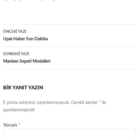
Yazı
ÖNCEKI YAZI
dolaşımı
Uşak Haber Son Dakika
SONRAKI YAZI
Manken Sepeti Modelleri
BIR YANIT YAZIN
E-posta adresiniz yayınlanmayacak.
Gerekli alanlar
*
ile
işaretlenmişlerdir
Yorum
*