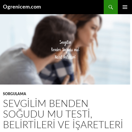
İçeriğe
Ara
Ogrenicem.com
atla
BIRINCI
MENÜ
SORGULAMA
SEVGILIM BENDEN
SOĞUDU MU TESTI,
BELIRTILERI VE İŞARETLERI