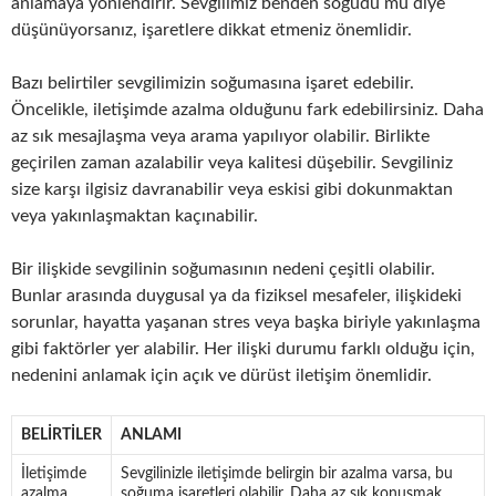
anlamaya yönlendirir. Sevgilimiz benden soğudu mu diye
düşünüyorsanız, işaretlere dikkat etmeniz önemlidir.
Bazı belirtiler sevgilimizin soğumasına işaret edebilir.
Öncelikle, iletişimde azalma olduğunu fark edebilirsiniz. Daha
az sık mesajlaşma veya arama yapılıyor olabilir. Birlikte
geçirilen zaman azalabilir veya kalitesi düşebilir. Sevgiliniz
size karşı ilgisiz davranabilir veya eskisi gibi dokunmaktan
veya yakınlaşmaktan kaçınabilir.
Bir ilişkide sevgilinin soğumasının nedeni çeşitli olabilir.
Bunlar arasında duygusal ya da fiziksel mesafeler, ilişkideki
sorunlar, hayatta yaşanan stres veya başka biriyle yakınlaşma
gibi faktörler yer alabilir. Her ilişki durumu farklı olduğu için,
nedenini anlamak için açık ve dürüst iletişim önemlidir.
BELIRTILER
ANLAMI
İletişimde
Sevgilinizle iletişimde belirgin bir azalma varsa, bu
azalma
soğuma işaretleri olabilir. Daha az sık konuşmak