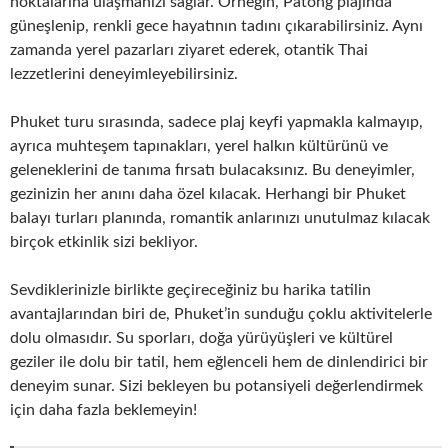
noktalarına ulaşmanızı sağlar. Örneğin, Patong plajında
güneşlenip, renkli gece hayatının tadını çıkarabilirsiniz. Aynı
zamanda yerel pazarları ziyaret ederek, otantik Thai
lezzetlerini deneyimleyebilirsiniz.
Phuket turu sırasında, sadece plaj keyfi yapmakla kalmayıp,
ayrıca muhteşem tapınakları, yerel halkın kültürünü ve
geleneklerini de tanıma fırsatı bulacaksınız. Bu deneyimler,
gezinizin her anını daha özel kılacak. Herhangi bir Phuket
balayı turları planında, romantik anlarınızı unutulmaz kılacak
birçok etkinlik sizi bekliyor.
Sevdiklerinizle birlikte geçireceğiniz bu harika tatilin
avantajlarından biri de, Phuket’in sunduğu çoklu aktivitelerle
dolu olmasıdır. Su sporları, doğa yürüyüşleri ve kültürel
geziler ile dolu bir tatil, hem eğlenceli hem de dinlendirici bir
deneyim sunar. Sizi bekleyen bu potansiyeli değerlendirmek
için daha fazla beklemeyin!