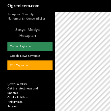
Ara
Ogrenicem.com
İçeriğe
Türkiye'nin Yeni Bilgi
Platformu! En Güncel Bilgiler
atla
Sosyal Medya
Hesapları
Twitter Sayfamız
Google News Sayfamız
RSS Yayınımız
Çerez Politikası
Get the latest news and
updates
Gizlilik Politikası
Hakkımızda
İletişim