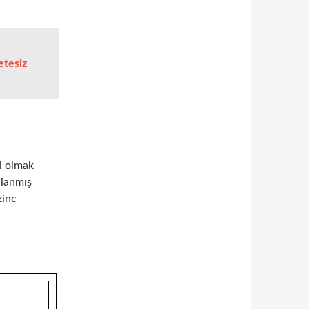
etesiz
i olmak
llanmış
zinc