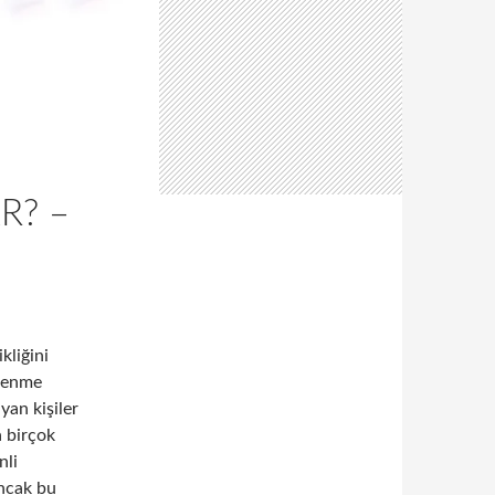
R? –
kliğini
slenme
yan kişiler
a birçok
nli
Ancak bu