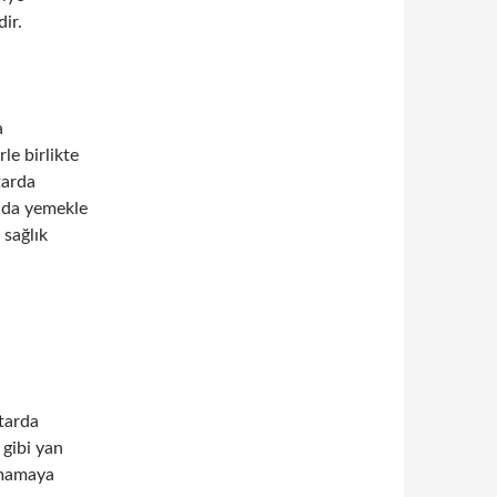
ir.
a
le birlikte
tarda
a da yemekle
 sağlık
ktarda
gibi yan
aşmamaya