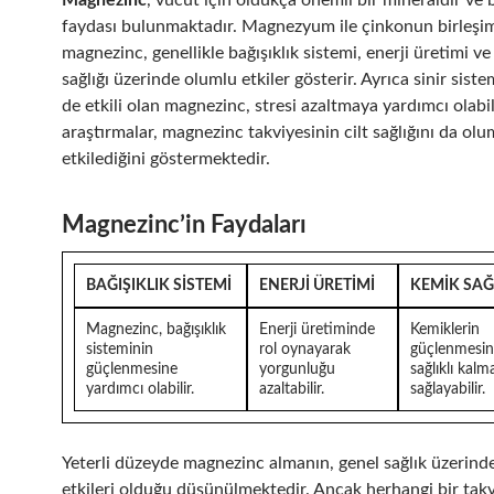
Magnezinc
, vücut için oldukça önemli bir mineraldir ve 
faydası bulunmaktadır. Magnezyum ile çinkonun birleşim
magnezinc, genellikle bağışıklık sistemi, enerji üretimi v
sağlığı üzerinde olumlu etkiler gösterir. Ayrıca sinir sist
de etkili olan magnezinc, stresi azaltmaya yardımcı olabil
araştırmalar, magnezinc takviyesinin cilt sağlığını da ol
etkilediğini göstermektedir.
Magnezinc’in Faydaları
BAĞIŞIKLIK SISTEMI
ENERJI ÜRETIMI
KEMIK SAĞ
Magnezinc, bağışıklık
Enerji üretiminde
Kemiklerin
sisteminin
rol oynayarak
güçlenmesin
güçlenmesine
yorgunluğu
sağlıklı kalm
yardımcı olabilir.
azaltabilir.
sağlayabilir.
Yeterli düzeyde magnezinc almanın, genel sağlık üzerind
etkileri olduğu düşünülmektedir. Ancak herhangi bir tak