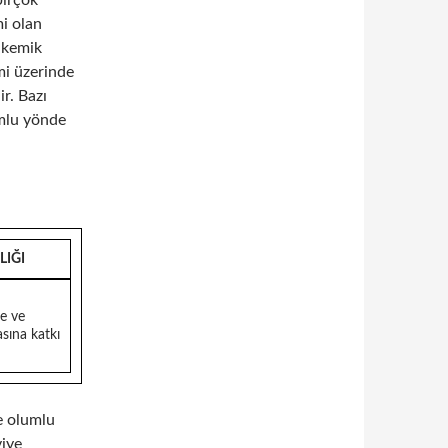
birçok
i olan
e kemik
emi üzerinde
ir. Bazı
umlu yönde
LIĞI
e ve
asına katkı
e olumlu
viye