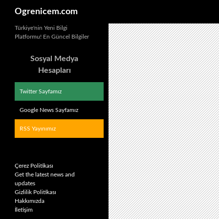
Ara
Ogrenicem.com
İçeriğe
Türkiye'nin Yeni Bilgi
Platformu! En Güncel Bilgiler
atla
Sosyal Medya
Hesapları
Twitter Sayfamız
Google News Sayfamız
RSS Yayınımız
Çerez Politikası
Get the latest news and
updates
Gizlilik Politikası
Hakkımızda
İletişim