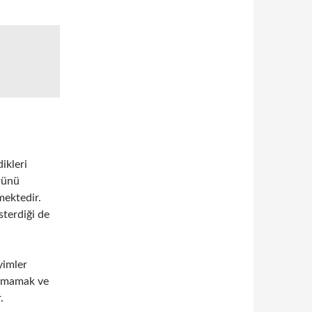
ikleri
ürünü
mektedir.
österdiği de
yimler
utmamak ve
.