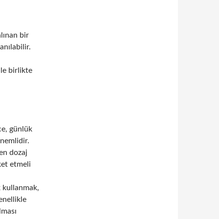
lınan bir
nılabilir.
e birlikte
e, günlük
nemlidir.
len dozaj
ket etmeli
k kullanmak,
nellikle
ılması