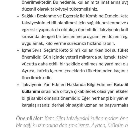
önerilmektedir. Bu nedenle, kullanım talimatlarına uy
düzenli olarak takviyeyi tüketmelisiniz.
Sağlıklı Beslenme ve Egzersiz ile Kombine Etmek: Ket
takviyesinin etkili olabilmesi için sağlıklı beslenme ve
egzersiz yapmak da oldukça önemlidir. Takviyenin kul
sırasında dengeli bir beslenme programı ve düzenli egz
uygulamak, kilo verme sürecinizi hızlandırabilir.
İçme Sıvısı Seçimi: Keto Slim’i kullanırken bol su tük
önemlidir. Gün içinde yeterli miktarda su içmek, takv
vücutta daha etkili bir şekilde emilmesine yardımcı olab
Ayrıca, kafein içeren içeceklerin tüketiminden kaçınıl
önerilmektedir.
Takviyenin Yan Etkileri Hakkında Bilgi Edinme:
Keto Sl
kullanımı
sırasında ortaya çıkabilecek olası yan etkile
bilgi sahibi olmanız önemlidir. Eğer herhangi bir yan e
karşılaşırsanız, derhal bir sağlık uzmanına başvurmalıs
Önemli Not:
Keto Slim takviyesini kullanmadan ön
bir sağlık uzmanına danışmalısınız. Ayrıca, ürünün be