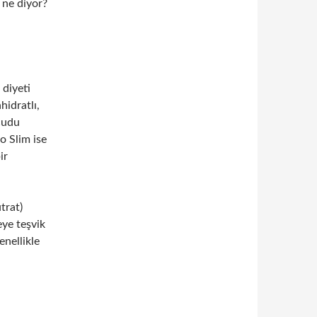
r ne diyor?
 diyeti
hidratlı,
cudu
o Slim ise
ir
trat)
eye teşvik
enellikle