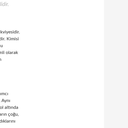
idir.
kviyesidir.
ir. Kimisi
cu
nli olarak
h
dımcı
. Aynı
ol altında
arın çoğu,
ıklarını