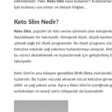
edilmektedir. Peki,
Keto Slim
nasıl kullanılır? Kullananla
İşte kullanıcı yorumları ve detaylı bilgiler…
Keto Slim Nedir?
Keto Slim
, popüler bir kilo verme yöntemi olan ketojenik
destekleyen bir takviyedir. Ketojenik diyet, düşük karbon
yüksek yağlı bir diyet programıdır. Bu diyet programı vü
ketozise sokarak yağ yakımını hızlandırmayı amaçlar. Ket
bu süreci desteklemek ve hızlandırmak için geliştirilmiş b
takviyedir.
Keto Slim’in ana bileşeni genellikle BHB (Beta-hidroksibü
tuzlarıdır. Bu tuzlar vücuda alınarak vücut ketozise girm
edilir ve yağ yakımı artar. Ayrıca Keto Slim’in içeriğinde g
antioksidan ve enerji verici bileşenler de bulunabilir.