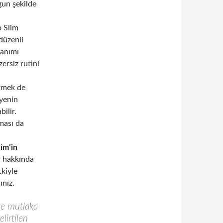
gun şekilde
o Slim
 düzenli
lanımı
ersiz rutini
etmek de
iyenin
ilir.
ması da
im’in
r hakkında
tkiyle
ınız.
ce mutlaka
lirtilen