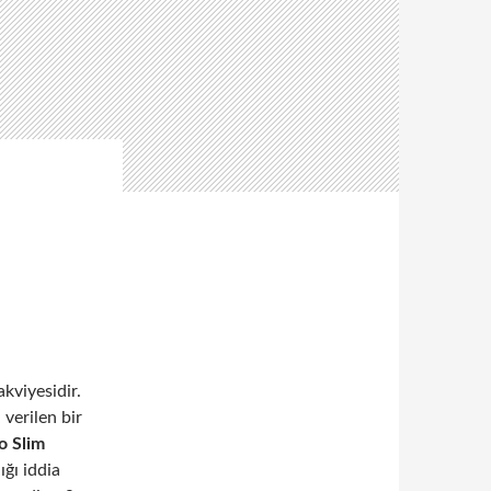
kviyesidir.
verilen bir
o Slim
ığı iddia