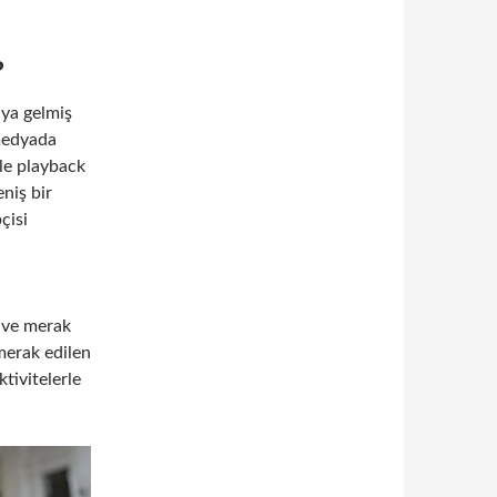
?
aya gelmiş
 medyada
kle playback
niş bir
çisi
 ve merak
merak edilen
ktivitelerle