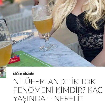
DIĞER
,
KIMDIR
NILÜFERLAND TIK TOK
FENOMENI KIMDIR? KAÇ
YAŞINDA – NERELI?