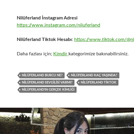
Nilüferland İnstagram Adresi
https://www.instagram.com/niluferland
Nilüferland Tiktok Hesabı
:
https://www.tiktok.com/@ni
Daha fazlası için;
Kimdir
kategorimize bakınabilirsiniz.
NILÜFERLAND BURCU NE?
NILÜFERLAND KAÇ YAŞINDA?
NILÜFERLAND SEVGILISI VARMI?
NILÜFERLAND TIKTOK
NILÜFERLAND'IN GERÇEK KIMLIĞI