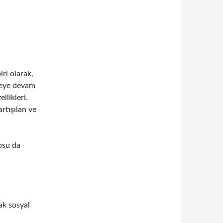
ri olarak,
meye devam
llikleri.
rtışılan ve
losu da
ak sosyal