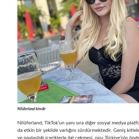
Nilüferland kimdir
Nilüferland, TikTok’un yanı sıra diğer sosyal medya plat
da etkin bir şekilde varlığını sürdürmektedir. Geniş kitle
ve paylaştığı içeriklerle ilgi çekmesi, onu Türkiye’nin önd