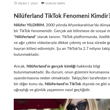
NISAN 7, 2024
YORUM YAPIN
Nilüferland TikTok Fenomeni Kimdir
Nilüfer YILDIRIM
, 2000 yılında Afyonkarahisar’da düny
bir TikTok fenomenidir. Gerçek adı bilinmese de sosyal
“
Nilüferland
” olarak tanınır. TikTok platformunda, özelli
ve ağır çekim videolarıyla dikkat çekmiş ve kısa sürede ge
hayran kitlesi edinmiştir. Şu an TikTok’ta 2.7 milyon takip
bulunmaktadır.
Ancak,
Nilüferland’ın gerçek kimliği
hakkında bilgi
bulunmamaktadır. Bu durum, onun gizemini korumasına
uyandırmasına neden olmaktadır. Takipçileri tarafından 
bir diğer konu da,
Nilüferland’ın TikTok
dışında ne gibi a
uğraştığı ve günlük yaşamının nasıl geçtiğidir.