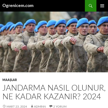
İçeriğe
Ara
Ogrenicem.com
atla
BIRINCI
MENÜ
MAAŞLAR
JANDARMA NASIL OLUNUR,
NE KADAR KAZANIR? 2024
MART 23, 2024
ADMINN
2 YORUM