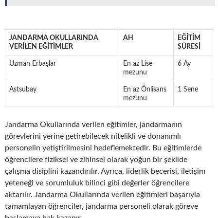
JANDARMA OKULLARINDA
AH
EĞITIM
VERILEN EĞITIMLER
SÜRESI
Uzman Erbaşlar
En az Lise
6 Ay
mezunu
Astsubay
En az Önlisans
1 Sene
mezunu
Jandarma Okullarında verilen eğitimler, jandarmanın
görevlerini yerine getirebilecek nitelikli ve donanımlı
personelin yetiştirilmesini hedeflemektedir. Bu eğitimlerde
öğrencilere fiziksel ve zihinsel olarak yoğun bir şekilde
çalışma disiplini kazandırılır. Ayrıca, liderlik becerisi, iletişim
yeteneği ve sorumluluk bilinci gibi değerler öğrencilere
aktarılır. Jandarma Okullarında verilen eğitimleri başarıyla
tamamlayan öğrenciler, jandarma personeli olarak göreve
başlamaya hak kazanır.