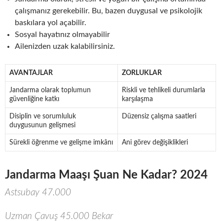
çalışmanız gerekebilir. Bu, bazen duygusal ve psikolojik
baskılara yol açabilir.
Sosyal hayatınız olmayabilir
Ailenizden uzak kalabilirsiniz.
AVANTAJLAR
ZORLUKLAR
Jandarma olarak toplumun
Riskli ve tehlikeli durumlarla
güvenliğine katkı
karşılaşma
Disiplin ve sorumluluk
Düzensiz çalışma saatleri
duygusunun gelişmesi
Sürekli öğrenme ve gelişme imkânı
Ani görev değişiklikleri
Jandarma Maaşı Şuan Ne Kadar? 2024
Astsubay 47.000
Uzman Çavuş 45.000 Bekar