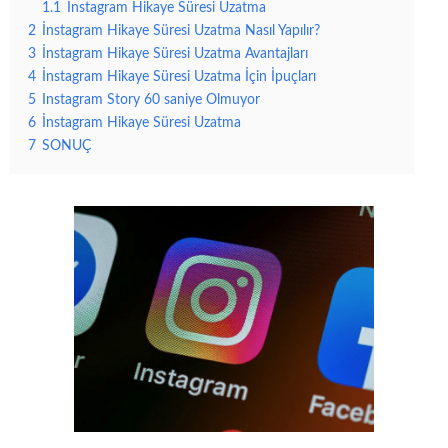
1.1
İnstagram Hikaye Süresi Uzatma
2
İnstagram Hikaye Süresi Uzatma Nasıl Yapılır?
3
İnstagram Hikaye Süresi Uzatma Avantajları
4
İnstagram Hikaye Süresi Uzatma İçin İpuçları
5
Instagram Story 60 saniye Olmuyor
6
İnstagram Hikaye Süresi Uzatma
7
SONUÇ