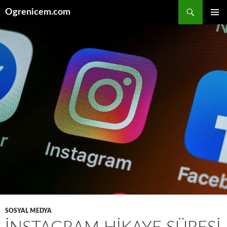
İçeriğe
Ara
Ogrenicem.com
atla
BIRINCI
MENÜ
SOSYAL MEDYA