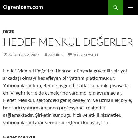
İçeriğe
Ara
Ogrenicem.com
atla
BIRINCI
MENÜ
DIĞER
HEDEF MENKUL DEĞERLER
AĞUSTOS 2, 2025
ADMINN
YORUM YAPIN
Hedef Menkul Değerler, finansal dünyada güvenilir bir yol
arkadaşı olmayı hedefleyen bir yatırım platformudur.
Yatırımcıların bütçelerine uygun fırsatlar sunarak, piyasada
en iyi getirileri elde etmelerine yardımcı olmayı amaçlar.
Hedef Menkul, sektördeki geniş deneyimi ve uzman ekibiyle,
her türlü yatırım aracında profesyonel rehberlik
sağlamaktadır. Şirketin sunduğu hızlı ve etkili hizmetler,
yatırımcıların karar verme süreçlerini kolaylaştırır.
Hedef Menkul