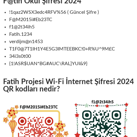
F@tih Okul Şifresi 2024
!1qaz2WSX3edc4RFV%56 ( Güncel Şifre )
F@M2015i#Eb23TC
f1@2t34ih5
Fatih.1234
verdijm@n1453
T1F0@7T1IH1Y4E5G3IMTEEBKC!0+R%U^9M£C
34i3s0t00
{1!ASR$UAN*BG#AUC\RAL]YUI&9}
Fatih Projesi Wi-Fi İnternet Şifresi 2024
QR kodları nedir?