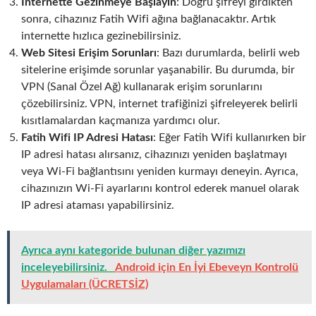
İnternette Gezinmeye Başlayın
: Doğru şifreyi girdikten
sonra, cihazınız Fatih Wifi ağına bağlanacaktır. Artık
internette hızlıca gezinebilirsiniz.
Web Sitesi Erişim Sorunları
: Bazı durumlarda, belirli web
sitelerine erişimde sorunlar yaşanabilir. Bu durumda, bir
VPN (Sanal Özel Ağ) kullanarak erişim sorunlarını
çözebilirsiniz. VPN, internet trafiğinizi şifreleyerek belirli
kısıtlamalardan kaçmanıza yardımcı olur.
Fatih Wifi IP Adresi Hatası
: Eğer Fatih Wifi kullanırken bir
IP adresi hatası alırsanız, cihazınızı yeniden başlatmayı
veya Wi-Fi bağlantısını yeniden kurmayı deneyin. Ayrıca,
cihazınızın Wi-Fi ayarlarını kontrol ederek manuel olarak
IP adresi ataması yapabilirsiniz.
Ayrıca aynı kategoride bulunan diğer yazımızı
inceleyebilirsiniz.
Android için En İyi Ebeveyn Kontrolü
Uygulamaları (ÜCRETSİZ)