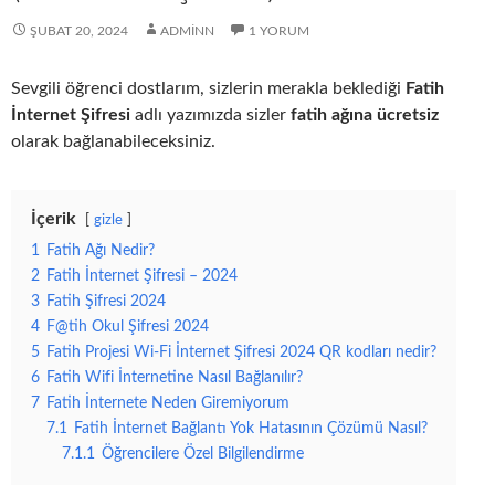
ŞUBAT 20, 2024
ADMINN
1 YORUM
Sevgili öğrenci dostlarım, sizlerin merakla beklediği
Fatih
İnternet Şifresi
adlı yazımızda sizler
fatih ağına ücretsiz
olarak bağlanabileceksiniz.
İçerik
gizle
1
Fatih Ağı Nedir?
2
Fatih İnternet Şifresi – 2024
3
Fatih Şifresi 2024
4
F@tih Okul Şifresi 2024
5
Fatih Projesi Wi-Fi İnternet Şifresi 2024 QR kodları nedir?
6
Fatih Wifi İnternetine Nasıl Bağlanılır?
7
Fatih İnternete Neden Giremiyorum
7.1
Fatih İnternet Bağlantı Yok Hatasının Çözümü Nasıl?
7.1.1
Öğrencilere Özel Bilgilendirme