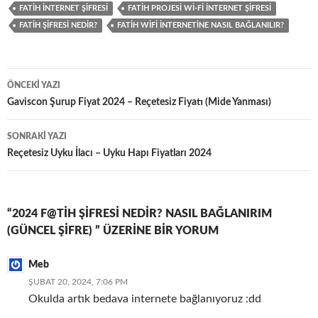
FATIH İNTERNET ŞIFRESI
FATIH PROJESI WI-FI İNTERNET ŞIFRESI
FATIH ŞIFRESI NEDIR?
FATIH WIFI İNTERNETINE NASIL BAĞLANILIR?
Yazı
ÖNCEKI YAZI
dolaşımı
Gaviscon Şurup Fiyat 2024 – Reçetesiz Fiyatı (Mide Yanması)
SONRAKI YAZI
Reçetesiz Uyku İlacı – Uyku Hapı Fiyatları 2024
“2024 F@TIH ŞIFRESI NEDIR? NASIL BAĞLANIRIM
(GÜNCEL ŞIFRE) ” ÜZERINE BIR YORUM
Meb
ŞUBAT 20, 2024, 7:06 PM
Okulda artık bedava internete bağlanıyoruz :dd