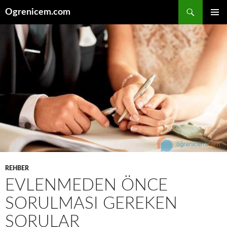
İçeriğe
Ara
Ogrenicem.com
atla
BIRINCI
MENÜ
REHBER
EVLENMEDEN ÖNCE
SORULMASI GEREKEN
SORULAR