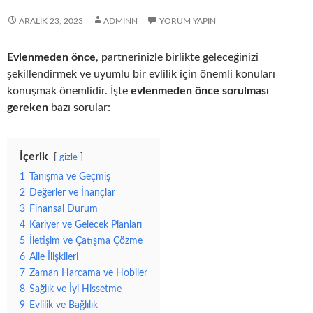
ARALIK 23, 2023
ADMINN
YORUM YAPIN
Evlenmeden önce
, partnerinizle birlikte geleceğinizi
şekillendirmek ve uyumlu bir evlilik için önemli konuları
konuşmak önemlidir. İşte
evlenmeden önce sorulması
gereken
bazı sorular:
İçerik
gizle
1
Tanışma ve Geçmiş
2
Değerler ve İnançlar
3
Finansal Durum
4
Kariyer ve Gelecek Planları
5
İletişim ve Çatışma Çözme
6
Aile İlişkileri
7
Zaman Harcama ve Hobiler
8
Sağlık ve İyi Hissetme
9
Evlilik ve Bağlılık