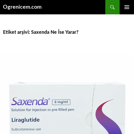
İçeriğe
Ara
Ogrenicem.com
atla
BIRINCI
MENÜ
Etiket arşivi: Saxenda Ne İse Yarar?