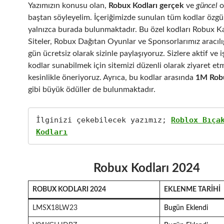
Yazımızın konusu olan,
Robux Kodları gerçek
ve
güncel
o
baştan söyleyelim. İçeriğimizde sunulan tüm kodlar özgü
yalnızca burada bulunmaktadır. Bu özel kodları Robux K
Siteler, Robux Dağıtan Oyunlar ve Sponsorlarımız aracılı
gün ücretsiz olarak sizinle paylaşıyoruz. Sizlere aktif ve i
kodlar sunabilmek için sitemizi düzenli olarak ziyaret et
kesinlikle öneriyoruz. Ayrıca, bu kodlar arasında
1M Rob
gibi büyük ödüller de bulunmaktadır.
İlginizi çekebilecek yazımız; 
Roblox Bıçak
Kodları
Robux Kodları 202
4
ROBUX KODLARI 2024
EKLENME TARIHI
LMSX18LW23
Bugün Eklendi