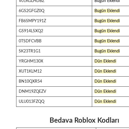
V01KGLHDBZ
Bugün Eklendi
6GS2GFGZ0Q
Bugün Eklendi
FB6SMPY191Z
Bugün Eklendi
GS914LSXQ2
Bugün Eklendi
0TSDFCVBB
Bugün Eklendi
SK23TR1G1
Bugün Eklendi
YRGHM130X
Dün Eklendi
XUT1KLM12
Dün Eklendi
BN10QXR54
Dün Eklendi
DNM19ZQEZV
Dün Eklendi
ULU013FZQQ
Dün Eklendi
Bedava Roblox Kodları