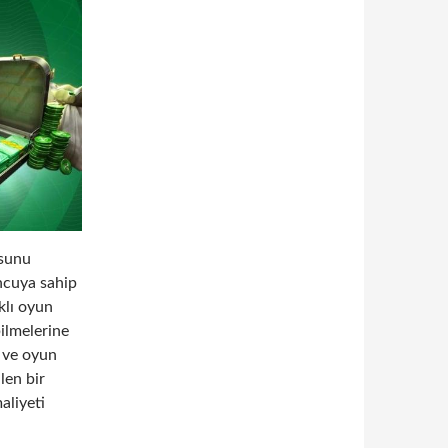
sunu
ncuya sahip
klı oyun
ilmelerine
i ve oyun
len bir
aliyeti