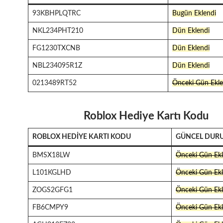
93KBHPLQTRC
Bugün Eklendi
NKL234PHT210
Dün Eklendi
FG1230TXCNB
Dün Eklendi
NBL234095R1Z
Dün Eklendi
0213489RT52
Önceki Gün Ekle
Roblox Hediye Kartı Kodu
ROBLOX HEDIYE KARTI KODU
GÜNCEL DUR
BMSX18LW
Önceki Gün Ekl
L101KGLHD
Önceki Gün Ekl
ZOGS2GFG1
Önceki Gün Ekl
FB6CMPY9
Önceki Gün Ekl