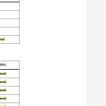
ndi
UMU
endi
endi
endi
endi