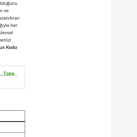
lduğunu
n ve
azandıran
ğıyla her
şlevsel
menizi
ux Kodu
 Topu 