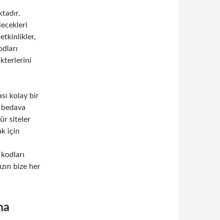
tadır.
lecekleri
etkinlikler,
odları
kterlerini
sı kolay bir
a bedava
ür siteler
ak için
 kodları
ızın bize her
ma