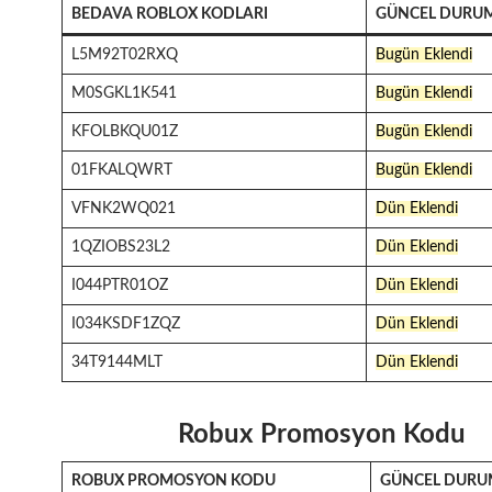
BEDAVA ROBLOX KODLARI
GÜNCEL DURU
L5M92T02RXQ
Bugün Eklendi
M0SGKL1K541
Bugün Eklendi
KFOLBKQU01Z
Bugün Eklendi
01FKALQWRT
Bugün Eklendi
VFNK2WQ021
Dün Eklendi
1QZIOBS23L2
Dün Eklendi
I044PTR01OZ
Dün Eklendi
I034KSDF1ZQZ
Dün Eklendi
34T9144MLT
Dün Eklendi
Robux Promosyon Kodu
ROBUX PROMOSYON KODU
GÜNCEL DUR