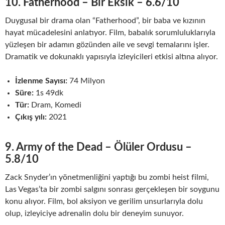
10. Fatherhood – Bir Eksik – 6.6/10
Duygusal bir drama olan “Fatherhood”, bir baba ve kızının
hayat mücadelesini anlatıyor. Film, babalık sorumluluklarıyla
yüzleşen bir adamın gözünden aile ve sevgi temalarını işler.
Dramatik ve dokunaklı yapısıyla izleyicileri etkisi altına alıyor.
İzlenme Sayısı:
74 Milyon
Süre:
1s 49dk
Tür:
Dram, Komedi
Çıkış yılı:
2021
9. Army of the Dead – Ölüler Ordusu –
5.8/10
Zack Snyder’ın yönetmenliğini yaptığı bu zombi heist filmi,
Las Vegas’ta bir zombi salgını sonrası gerçekleşen bir soygunu
konu alıyor. Film, bol aksiyon ve gerilim unsurlarıyla dolu
olup, izleyiciye adrenalin dolu bir deneyim sunuyor.