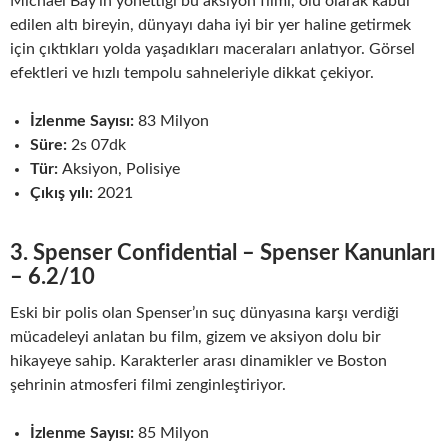
Michael Bay’in yönettiği bu aksiyon filmi, ölü olarak kabul
edilen altı bireyin, dünyayı daha iyi bir yer haline getirmek
için çıktıkları yolda yaşadıkları maceraları anlatıyor. Görsel
efektleri ve hızlı tempolu sahneleriyle dikkat çekiyor.
İzlenme Sayısı:
83 Milyon
Süre:
2s 07dk
Tür:
Aksiyon, Polisiye
Çıkış yılı:
2021
3. Spenser Confidential – Spenser Kanunları
– 6.2/10
Eski bir polis olan Spenser’ın suç dünyasına karşı verdiği
mücadeleyi anlatan bu film, gizem ve aksiyon dolu bir
hikayeye sahip. Karakterler arası dinamikler ve Boston
şehrinin atmosferi filmi zenginleştiriyor.
İzlenme Sayısı:
85 Milyon