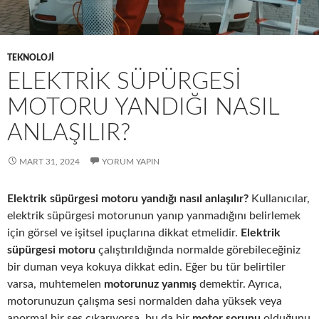
TEKNOLOJI
ELEKTRIK SÜPÜRGESI
MOTORU YANDIĞI NASIL
ANLAŞILIR?
MART 31, 2024
YORUM YAPIN
Elektrik süpürgesi motoru yandığı nasıl anlaşılır?
Kullanıcılar,
elektrik süpürgesi motorunun yanıp yanmadığını belirlemek
için görsel ve işitsel ipuçlarına dikkat etmelidir.
Elektrik
süpürgesi motoru
çalıştırıldığında normalde görebileceğiniz
bir duman veya kokuya dikkat edin. Eğer bu tür belirtiler
varsa, muhtemelen
motorunuz yanmış
demektir. Ayrıca,
motorunuzun çalışma sesi normalden daha yüksek veya
anormal bir ses çıkarıyorsa, bu da bir
motor sorunu
olduğunu