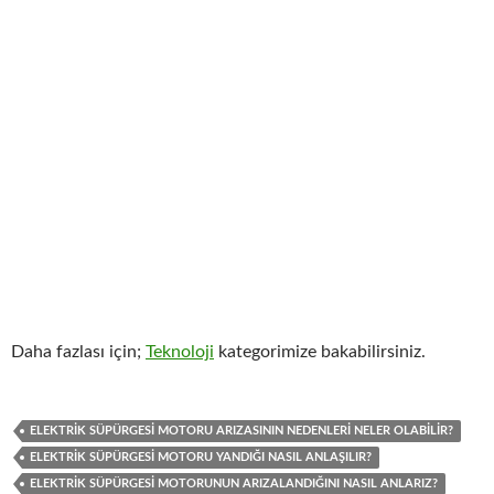
Daha fazlası için;
Teknoloji
kategorimize bakabilirsiniz.
ELEKTRIK SÜPÜRGESI MOTORU ARIZASININ NEDENLERI NELER OLABILIR?
ELEKTRIK SÜPÜRGESI MOTORU YANDIĞI NASIL ANLAŞILIR?
ELEKTRIK SÜPÜRGESI MOTORUNUN ARIZALANDIĞINI NASIL ANLARIZ?