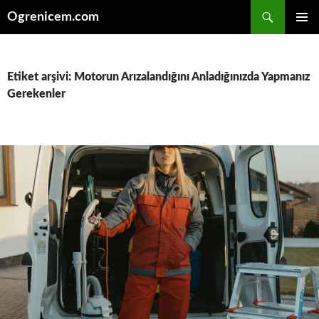
İçeriğe
Ara
Ogrenicem.com
atla
BIRINCI
MENÜ
Etiket arşivi: Motorun Arızalandığını Anladığınızda Yapmanız
Gerekenler