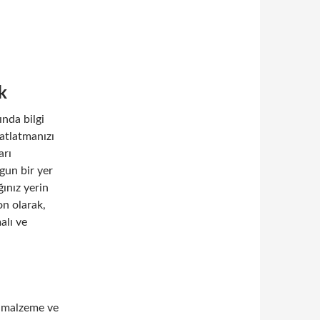
k
nda bilgi
 atlatmanızı
arı
gun bir yer
ınız yerin
on olarak,
alı ve
an malzeme ve