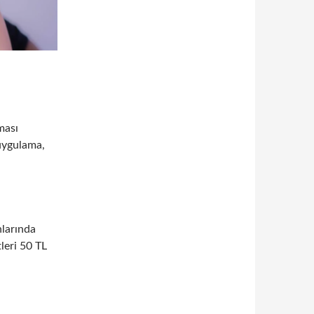
ması
 uygulama,
nlarında
leri 50 TL