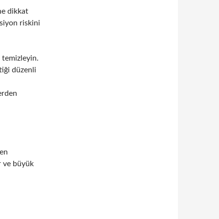
ne dikkat
iyon riskini
 temizleyin.
iği düzenli
lerden
men
r ve büyük