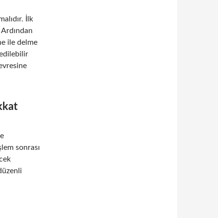
alıdır. İlk
. Ardından
ne ile delme
edilebilir
evresine
kkat
de
işlem sonrası
ecek
düzenli