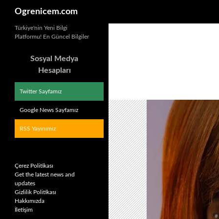
Ara
Ogrenicem.com
İçeriğe
Türkiye'nin Yeni Bilgi
Platformu! En Güncel Bilgiler
atla
Sosyal Medya
Hesapları
Twitter Sayfamız
Google News Sayfamız
RSS Yayınımız
Çerez Politikası
Get the latest news and
updates
Gizlilik Politikası
Hakkımızda
İletişim