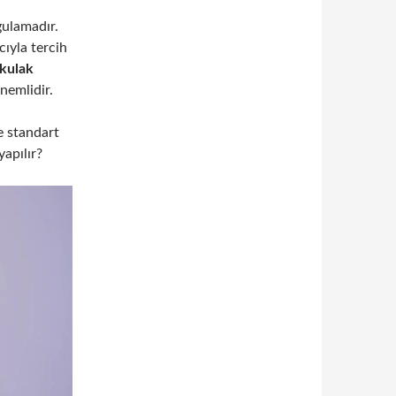
gulamadır.
ıyla tercih
kulak
nemlidir.
e standart
yapılır?