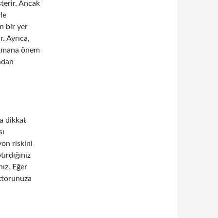
sterir. Ancak
le
n bir yer
. Ayrıca,
 uzmana önem
ından
a dikkat
sı
on riskini
tırdığınız
ız. Eğer
ktorunuza