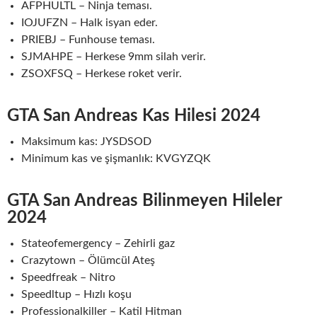
AFPHULTL – Ninja teması.
IOJUFZN – Halk isyan eder.
PRIEBJ – Funhouse teması.
SJMAHPE – Herkese 9mm silah verir.
ZSOXFSQ – Herkese roket verir.
GTA San Andreas Kas Hilesi 202
4
Maksimum kas: JYSDSOD
Minimum kas ve şişmanlık: KVGYZQK
GTA San Andreas Bilinmeyen Hileler
202
4
Stateofemergency – Zehirli gaz
Crazytown – Ölümcül Ateş
Speedfreak – Nitro
Speedltup – Hızlı koşu
Professionalkiller – Katil Hitman