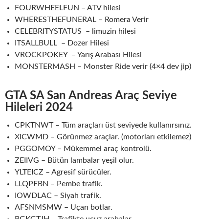
FOURWHEELFUN – ATV hilesi
WHERESTHEFUNERAL – Romera Verir
CELEBRITYSTATUS – limuzin hilesi
ITSALLBULL – Dozer Hilesi
VROCKPOKEY – Yarış Arabası Hilesi
MONSTERMASH – Monster Ride verir (4×4 dev jip)
GTA SA San Andreas Araç Seviye
Hileleri 202
4
CPKTNWT – Tüm araçları üst seviyede kullanırsınız.
XICWMD – Görünmez araçlar. (motorları etkilemez)
PGGOMOY – Mükemmel araç kontrolü.
ZEIIVG – Bütün lambalar yeşil olur.
YLTEICZ – Agresif sürücüler.
LLQPFBN – Pembe trafik.
IOWDLAC – Siyah trafik.
AFSNMSMW – Uçan botlar.
BGKGTJH – Trafikte ucuz arabalar.