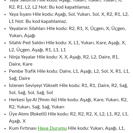
Yaya Saldırısı Hile kodu: Aşağı, Yukarı, Yukarı, Yukarı, X,
R2, R1, L2, L2 Not: Bu kod kapatılamaz.
Yaya İsyanı Hile kodu: Aşağı, Sol, Yukarı, Sol, X, R2, R1, L2,
L1 Not: Bu kod kapatılamaz.
Yayaların Silahları Hile kodu: R2, R1, X, Üçgen, X, Üçgen,
Yukarı, Aşağı
Silahlı Ped Saldırı Hile kodu: X, L1, Yukarı, Kare, Aşağı, X,
L2, Üçgen, Aşağı, R1, L1, L1
Ninja Yayalar Hile kodu: X, X, Aşağı, R2, L2, Daire, R1,
Daire, Kare
Pembe Trafik Hile kodu: Daire, L1, Aşağı, L2, Sol, X, R1, L1,
Sağ, Daire
İstenen Seviyeyi Yükselt Hile kodu: R1, R1, Daire, R2, Sağ,
Sol, Sağ, Sol, Sağ, Sol
Herkesi İşe Al (9mm ile) Hile kodu: Aşağı, Kare, Yukarı, R2,
R2, Yukarı, Sağ, Sağ, Yukarı
Üye Alımı (Roketli) Hile kodu: R2, R2, R2, X, L2, L1, R2, L1,
Aşağı, X
Kum Fırtınası
Hava Durumu
Hile kodu: Yukarı, Aşağı, L1,