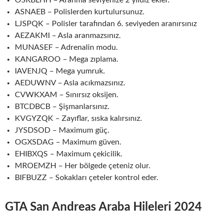
ASNAEB – Polislerden kurtulursunuz.
LJSPQK – Polisler tarafından 6. seviyeden aranırsınız
AEZAKMI – Asla aranmazsınız.
MUNASEF – Adrenalin modu.
KANGAROO – Mega zıplama.
IAVENJQ – Mega yumruk.
AEDUWNV – Asla acıkmazsınız.
CVWKXAM – Sınırsız oksijen.
BTCDBCB – Şişmanlarsınız.
KVGYZQK – Zayıflar, sıska kalırsınız.
JYSDSOD – Maximum güç.
OGXSDAG – Maximum güven.
EHIBXQS – Maximum çekicilik.
MROEMZH – Her bölgede çeteniz olur.
BIFBUZZ – Sokakları çeteler kontrol eder.
GTA San Andreas Araba Hileleri 202
4