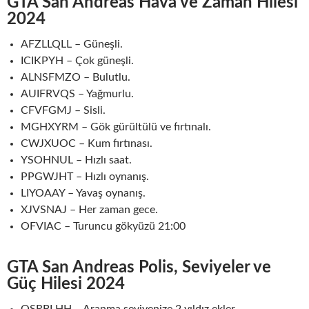
GTA San Andreas Hava ve Zaman Hilesi
202
4
AFZLLQLL – Güneşli.
ICIKPYH – Çok güneşli.
ALNSFMZO – Bulutlu.
AUIFRVQS – Yağmurlu.
CFVFGMJ – Sisli.
MGHXYRM – Gök gürültülü ve fırtınalı.
CWJXUOC – Kum fırtınası.
YSOHNUL – Hızlı saat.
PPGWJHT – Hızlı oynanış.
LIYOAAY – Yavaş oynanış.
XJVSNAJ – Her zaman gece.
OFVIAC – Turuncu gökyüzü 21:00
GTA San Andreas Polis, Seviyeler ve
Güç Hilesi 202
4
OSRBLHH – Aranma seviyenize 2 yıldız ekler.