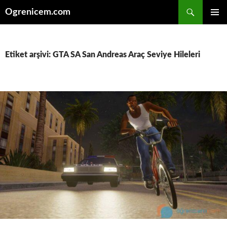
İçeriğe
Ara
Ogrenicem.com
atla
BIRINCI
MENÜ
Etiket arşivi: GTA SA San Andreas Araç Seviye Hileleri