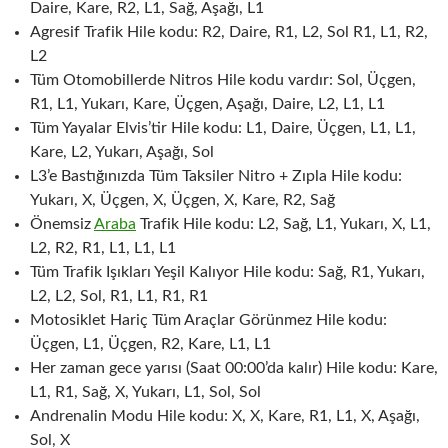
Daire, Kare, R2, L1, Sağ, Aşağı, L1
Agresif Trafik Hile kodu: R2, Daire, R1, L2, Sol R1, L1, R2,
L2
Tüm Otomobillerde Nitros Hile kodu vardır: Sol, Üçgen,
R1, L1, Yukarı, Kare, Üçgen, Aşağı, Daire, L2, L1, L1
Tüm Yayalar Elvis’tir Hile kodu: L1, Daire, Üçgen, L1, L1,
Kare, L2, Yukarı, Aşağı, Sol
L3’e Bastığınızda Tüm Taksiler Nitro + Zıpla Hile kodu:
Yukarı, X, Üçgen, X, Üçgen, X, Kare, R2, Sağ
Önemsiz
Araba
Trafik Hile kodu: L2, Sağ, L1, Yukarı, X, L1,
L2, R2, R1, L1, L1, L1
Tüm Trafik Işıkları Yeşil Kalıyor Hile kodu: Sağ, R1, Yukarı,
L2, L2, Sol, R1, L1, R1, R1
Motosiklet Hariç Tüm Araçlar Görünmez Hile kodu:
Üçgen, L1, Üçgen, R2, Kare, L1, L1
Her zaman gece yarısı (Saat 00:00’da kalır) Hile kodu: Kare,
L1, R1, Sağ, X, Yukarı, L1, Sol, Sol
Andrenalin Modu Hile kodu: X, X, Kare, R1, L1, X, Aşağı,
Sol, X