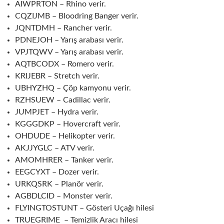
AIWPRTON – Rhino verir.
CQZIJMB – Bloodring Banger verir.
JQNTDMH – Rancher verir.
PDNEJOH – Yarış arabası verir.
VPJTQWV – Yarış arabası verir.
AQTBCODX – Romero verir.
KRIJEBR – Stretch verir.
UBHYZHQ – Çöp kamyonu verir.
RZHSUEW – Cadillac verir.
JUMPJET – Hydra verir.
KGGGDKP – Hovercraft verir.
OHDUDE – Helikopter verir.
AKJJYGLC – ATV verir.
AMOMHRER – Tanker verir.
EEGCYXT – Dozer verir.
URKQSRK – Planör verir.
AGBDLCID – Monster verir.
FLYINGTOSTUNT – Gösteri Uçağı hilesi
TRUEGRIME – Temizlik Aracı hilesi