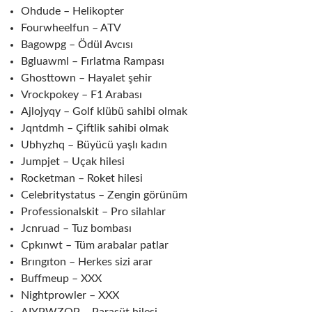
Ohdude – Helikopter
Fourwheelfun – ATV
Bagowpg – Ödül Avcısı
Bgluawml – Fırlatma Rampası
Ghosttown – Hayalet şehir
Vrockpokey – F1 Arabası
Ajlojyqy – Golf klübü sahibi olmak
Jqntdmh – Çiftlik sahibi olmak
Ubhyzhq – Büyücü yaşlı kadın
Jumpjet – Uçak hilesi
Rocketman – Roket hilesi
Celebritystatus – Zengin görünüm
Professionalskit – Pro silahlar
Jcnruad – Tuz bombası
Cpkınwt – Tüm arabalar patlar
Brıngıton – Herkes sizi arar
Buffmeup – XXX
Nightprowler – XXX
AIYPWZQP – Paraşüt hilesi