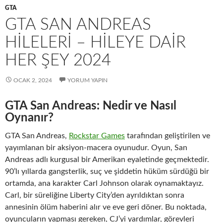
GTA
GTA SAN ANDREAS
HILELERI – HILEYE DAIR
HER ŞEY 2024
OCAK 2, 2024
YORUM YAPIN
GTA San Andreas: Nedir ve Nasıl
Oynanır?
GTA San Andreas,
Rockstar Games
tarafından geliştirilen ve
yayımlanan bir aksiyon-macera oyunudur. Oyun, San
Andreas adlı kurgusal bir Amerikan eyaletinde geçmektedir.
90’lı yıllarda gangsterlik, suç ve şiddetin hüküm sürdüğü bir
ortamda, ana karakter Carl Johnson olarak oynamaktayız.
Carl, bir süreliğine Liberty City’den ayrıldıktan sonra
annesinin ölüm haberini alır ve eve geri döner. Bu noktada,
oyuncuların yapması gereken, CJ’yi yardımlar, görevleri