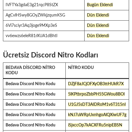
IVFTYa3gdaE3g21rqcP8StZX
Bugün Eklendi
AgCvlHSwy8GOyZWkjzqumKSG
Dün Eklendi
6Vi7sciyr3Aq3joge9MXp3eS
Dün Eklendi
vv6ewzs6eleR81rXUA1dBhtI
Dün Eklendi
Ücretsiz Discord Nitro Kodları
BEDAVA DISCORD NITRO
NITRO KODU
KODU
Bedava Discord Nitro Kodu
DZjF8aJCjOFXyOB3ttHUkR7X
Bedava Discord Nitro Kodu
5lKPtbrpoZbbPH55GWou8BOl
Bedava Discord Nitro Kodu
U1GJ5sDT3AIDRoM1v6T315nI
Bedava Discord Nitro Kodu
kNJ7uWRpUxnhgoAlQXiwUF7g
Bedava Discord Nitro Kodu
iSjxccOp7kACXFRu5nipEBSN