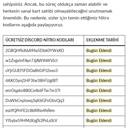
sahipsiniz. Ancak, bu süreç oldukça zaman alabilir ve
herkesin sanal kart sahibi olmayabileceğini unutmamak
önemlidir. Bu nedenle, sizler için temin ettiğimiz Nitro
kodlarını aşağıda paylaşıyoruz.
ÜCRETSIZ DISCORD NITRO KODLARI
EKLENME TARIHI
2GBQHflxX6A94a5Dbk0YWxKO
Bugün Eklendi
w1ZvgxInFAyn7JjAWthWVJct
Bugün Eklendi
uYjrGUEf5FDOa8h0JFt2xxo3
Bugün Eklendi
4AXC0ynj1HF3tw38hFLtgtBT
Bugün Eklendi
enrOqpkn8B0Cx4k6FTw7m37I
Bugün Eklendi
DuWbCnpIswq3qK6GFnDbvQq3
Bugün Eklendi
eslJfQPnYE2c8bRRlo4feTem
Bugün Eklendi
YISybx59HMzXzgTs3PvLs0cV
Bugün Eklendi