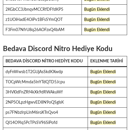
2KGbCC3JbnqvMCCRfDFfdKP5
Bugün Eklendi
z1UOiHadE4OiPv1BFsSYmQOT
Bugün Eklendi
F3Fm07NfrU8q26AOFzxQ4bAM
Bugün Eklendi
Bedava Discord Nitro Hediye Kodu
BEDAVA DISCORD NITRO HEDIYE KODU
EKLENME TARIHI
dyFnWwsb1T2GUjAsSkdKXwdp
Bugün Eklendi
TOCpWcMmda5InYTdQTD5Jcpu
Bugün Eklendi
3HVl0dFnZRf4kXk9dRWAkuWf
Bugün Eklendi
2NP5OLpzHgwvED8N9oQSglsK
Bugün Eklendi
ps7FNbzIrpLInM6roXTnQvo4
Bugün Eklendi
QI14O9Iq5PcTPsSV96SiPofd
Bugün Eklendi