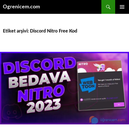
İçeriğe
Ara
Ogrenicem.com
atla
BIRINCI
MENÜ
Etiket arşivi: Discord Nitro Free Kod