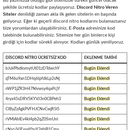
Bu yazımızda olduğu gibi sitemizde sürekli güncel olacak
şekilde ücretsiz kodlar paylaşıyoruz.
Discord Nitro Veren
Siteler
denildiği zaman akla ilk gelen sitelerin en başında
geliyoruz. Eğer ki geçerli discord nitro kodlarını bulamazsanız
bize yorumlardan ulaşabilirsiniz,
E-Posta
adresinize kod
talebinde bulunabilirsiniz. Sitemize her gün binlerce kişi
girdiği için kodlar sürekli alınıyor. Kodları günlük yeniliyoruz.
DISCORD NITRO ÜCRETSIZ KOD
EKLENME TARIHI
bJuVPbdksmytUt01zDTdwchY
Bugün Eklendi
qTM6u9an1DHq6IpfdkLp2sNj
Bugün Eklendi
nWP1jZR3H47Nivwsy4qaPcjY
Bugün Eklendi
4ryx45sDRV5KYVJ3n0CBPeh3
Bugün Eklendi
CIByZzAgkPVFHJCNvCwjR5l5
Bugün Eklendi
rVMiAhlEv4kI4pb2qZ0SmUni
Bugün Eklendi
cNsoJVJFvvaYbuY2ebjB1Cmy
Bugün Eklendi