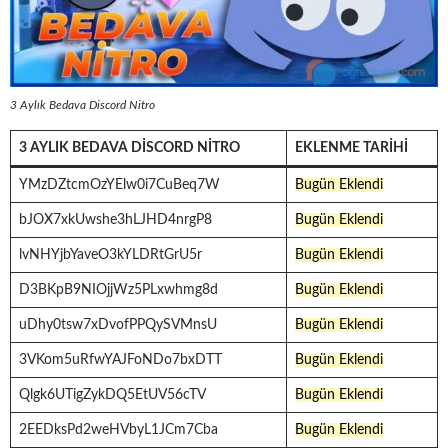
3 Aylık Bedava Discord Nitro
3 AYLIK BEDAVA DISCORD NITRO
EKLENME TARIHI
YMzDZtcmOzYElw0i7CuBeq7W
Bugün Eklendi
bJOX7xkUwshe3hLJHD4nrgP8
Bugün Eklendi
lvNHYjbYaveO3kYLDRtGrU5r
Bugün Eklendi
D3BKpB9NIOjjWz5PLxwhmg8d
Bugün Eklendi
uDhy0tsw7xDvofPPQySVMnsU
Bugün Eklendi
3VKom5uRfwYAJFoNDo7bxDTT
Bugün Eklendi
Qlgk6UTigZykDQ5EtUV56cTV
Bugün Eklendi
2EEDksPd2weHVbyL1JCm7Cba
Bugün Eklendi