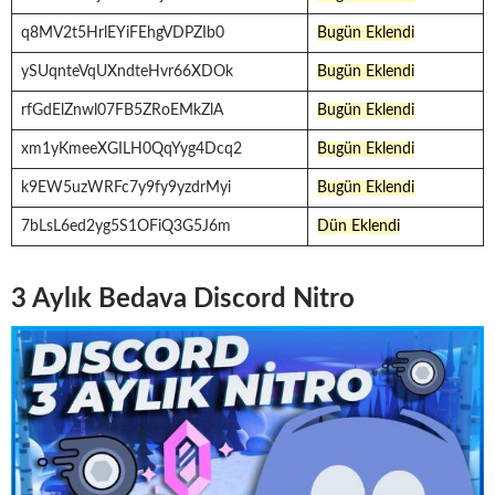
q8MV2t5HrlEYiFEhgVDPZIb0
Bugün Eklendi
ySUqnteVqUXndteHvr66XDOk
Bugün Eklendi
rfGdElZnwl07FB5ZRoEMkZlA
Bugün Eklendi
xm1yKmeeXGILH0QqYyg4Dcq2
Bugün Eklendi
k9EW5uzWRFc7y9fy9yzdrMyi
Bugün Eklendi
7bLsL6ed2yg5S1OFiQ3G5J6m
Dün Eklendi
3 Aylık Bedava Discord Nitro