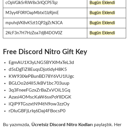
cOpVGlkSrRiW8x3rlQCPSTqz
Bugün Eklendi
M3yy4F0RfOapMbtxI1lzRjmE
Bugün Eklendi
mpuhqVK8vK5zt1QP2gZcN3CA
Bugün Eklendi
2KcF3n7H7HzZoa7djB4DOV0Z
Bugün Eklendi
Free Discord Nitro Gift Key
EgmAU1X3yLNG5BYXlMxTeL3d
d5sDgTiZ8EuqsDjotidyH8K5
KW93IXePBunBD78Y6VU1lUgc
BGLOo2d4ll5JkBV1bc703uup
3q3FneeFGzxZrBaZxVOiL1Gq
Azasi4OMscKaW6sxPoYIlDGK
iQiP9TGszxtN94tN9ow3zzOy
rDIuGBFjLrIq6Daj4FBocsP0
Bu yazımızda,
Ücretsiz Discord Nitro Kodları
paylaştık. Her