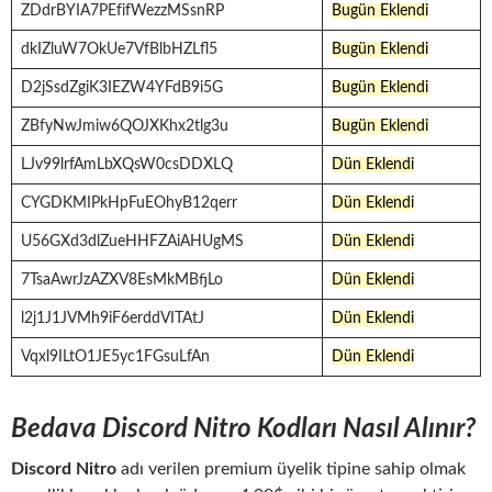
ZDdrBYIA7PEfifWezzMSsnRP
Bugün Eklendi
dkIZluW7OkUe7VfBlbHZLfl5
Bugün Eklendi
D2jSsdZgiK3IEZW4YFdB9i5G
Bugün Eklendi
ZBfyNwJmiw6QOJXKhx2tlg3u
Bugün Eklendi
LJv99lrfAmLbXQsW0csDDXLQ
Dün Eklendi
CYGDKMIPkHpFuEOhyB12qerr
Dün Eklendi
U56GXd3dlZueHHFZAiAHUgMS
Dün Eklendi
7TsaAwrJzAZXV8EsMkMBfjLo
Dün Eklendi
l2j1J1JVMh9iF6erddVITAtJ
Dün Eklendi
Vqxl9ILtO1JE5yc1FGsuLfAn
Dün Eklendi
Bedava Discord Nitro Kodları Nasıl Alınır?
Discord Nitro
adı verilen premium üyelik tipine sahip olmak