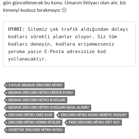
gün güncellenecek bu konu. Umarım ihtiyacı olan alır, biz
kimseyi kodsuz bırakmayız 🙂
UYARI: 
Sitemiz çok trafik aldığından dolayı 
kodları sürekli alanlar oluyor. Siz tüm 
kodları deneyin, kodlara erişemezseniz 
yoruma yazın E-Posta adresinize kod 
yollanacaktır.
3 AYLIK BEDAVA DISCORD NITRO
BEDAVA DISCORD NITRO HEDIYE KODU
BEDAVA DISCORD NITRO KODLARI
BEDAVA DISCORD NITRO KODLARI NASIL ALINIR?
DISCORD NITRO FREE KOD
DISCORD NITRO KODU NEREYE YAZILIR?
DISCORD NITRO VEREN SITELER
FREE DISCORD NITRO GIFT KEY
ÜCRETSIZ DISCORD NITRO KODU