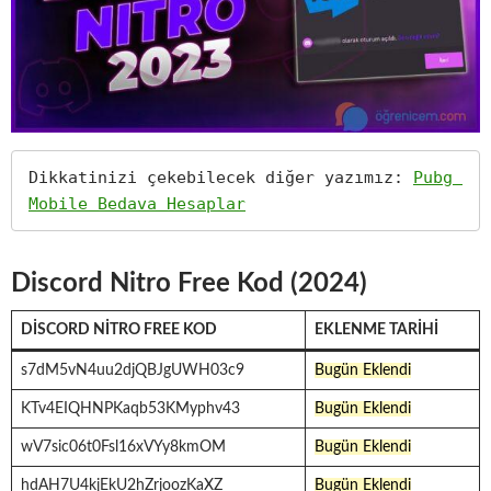
Dikkatinizi çekebilecek diğer yazımız: 
Pubg 
Mobile Bedava Hesaplar
Discord Nitro Free Kod (2024)
DISCORD NITRO FREE KOD
EKLENME TARIHI
s7dM5vN4uu2djQBJgUWH03c9
Bugün Eklendi
KTv4EIQHNPKaqb53KMyphv43
Bugün Eklendi
wV7sic06t0Fsl16xVYy8kmOM
Bugün Eklendi
hdAH7U4kjEkU2hZrjoozKaXZ
Bugün Eklendi