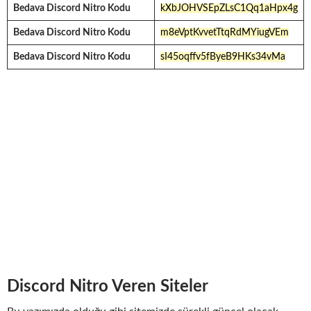
Bedava Discord Nitro Kodu
kXbJOHVSEpZLsC1Qq1aHpx4g
Bedava Discord Nitro Kodu
m8eVptKvvetTtqRdMYiugVEm
Bedava Discord Nitro Kodu
sI45oqffv5fByeB9HKs34vMa
Discord Nitro Veren Siteler