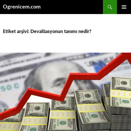
İçeriğe
Ara
Ogrenicem.com
atla
BIRINCI
MENÜ
Etiket arşivi: Devalüasyonun tanımı nedir?