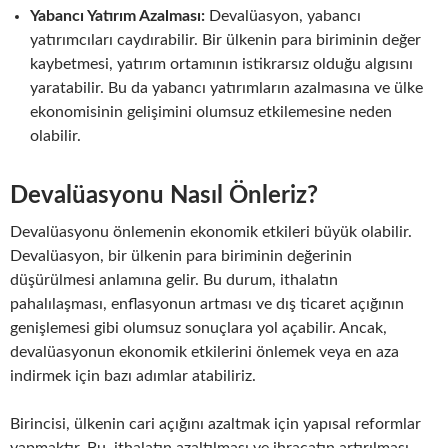
Yabancı Yatırım Azalması:
Devalüasyon, yabancı
yatırımcıları caydırabilir. Bir ülkenin para biriminin değer
kaybetmesi, yatırım ortamının istikrarsız olduğu algısını
yaratabilir. Bu da yabancı yatırımların azalmasına ve ülke
ekonomisinin gelişimini olumsuz etkilemesine neden
olabilir.
Devalüasyonu Nasıl Önleriz?
Devalüasyonu önlemenin ekonomik etkileri büyük olabilir.
Devalüasyon, bir ülkenin para biriminin değerinin
düşürülmesi anlamına gelir. Bu durum, ithalatın
pahalılaşması, enflasyonun artması ve dış ticaret açığının
genişlemesi gibi olumsuz sonuçlara yol açabilir. Ancak,
devalüasyonun ekonomik etkilerini önlemek veya en aza
indirmek için bazı adımlar atabiliriz.
Birincisi, ülkenin cari açığını azaltmak için yapısal reformlar
yapmaktır. Bu, ithalatın azaltılması ve ihracatın artırılması