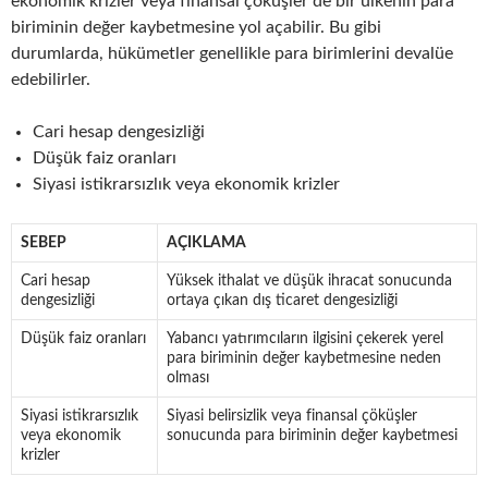
ekonomik krizler veya finansal çöküşler de bir ülkenin para
biriminin değer kaybetmesine yol açabilir. Bu gibi
durumlarda, hükümetler genellikle para birimlerini devalüe
edebilirler.
Cari hesap dengesizliği
Düşük faiz oranları
Siyasi istikrarsızlık veya ekonomik krizler
SEBEP
AÇIKLAMA
Cari hesap
Yüksek ithalat ve düşük ihracat sonucunda
dengesizliği
ortaya çıkan dış ticaret dengesizliği
Düşük faiz oranları
Yabancı yatırımcıların ilgisini çekerek yerel
para biriminin değer kaybetmesine neden
olması
Siyasi istikrarsızlık
Siyasi belirsizlik veya finansal çöküşler
veya ekonomik
sonucunda para biriminin değer kaybetmesi
krizler