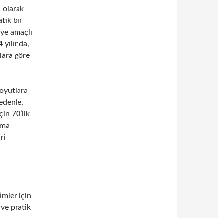
i olarak
tik bir
iye amaçlı
 yılında,
lara göre
boyutlara
nedenle,
çin 70’lik
ama
ri
imler için
 ve pratik