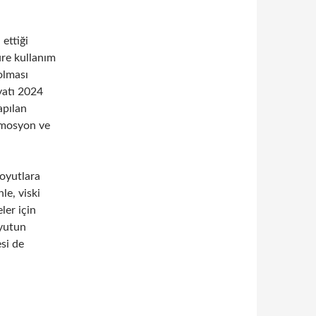
 ettiği
üre kullanım
olması
yatı 2024
apılan
omosyon ve
boyutlara
le, viski
ler için
oyutun
si de