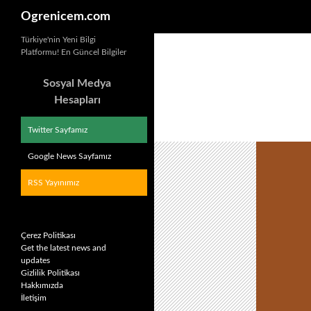
Ara
Ogrenicem.com
İçeriğe
Türkiye'nin Yeni Bilgi
Platformu! En Güncel Bilgiler
atla
Sosyal Medya
Hesapları
Twitter Sayfamız
Google News Sayfamız
RSS Yayınımız
Çerez Politikası
Get the latest news and
updates
Gizlilik Politikası
Hakkımızda
İletişim