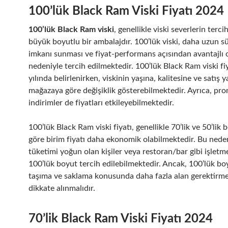
100’lük Black Ram Viski Fiyatı 2024
100’lük Black Ram viski
, genellikle viski severlerin tercih
büyük boyutlu bir ambalajdır. 100’lük viski, daha uzun s
imkanı sunması ve fiyat-performans açısından avantajlı 
nedeniyle tercih edilmektedir. 100’lük Black Ram viski fi
yılında belirlenirken, viskinin yaşına, kalitesine ve satış y
mağazaya göre değişiklik gösterebilmektedir. Ayrıca, pr
indirimler de fiyatları etkileyebilmektedir.
100’lük Black Ram viski fiyatı, genellikle 70’lik ve 50’lik 
göre birim fiyatı daha ekonomik olabilmektedir. Bu neden
tüketimi yoğun olan kişiler veya restoran/bar gibi işletme
100’lük boyut tercih edilebilmektedir. Ancak, 100’lük b
taşıma ve saklama konusunda daha fazla alan gerektirme
dikkate alınmalıdır.
70’lik Black Ram Viski Fiyatı 2024