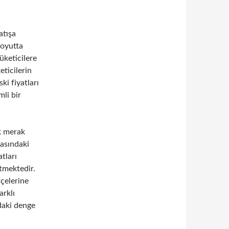
atışa
boyutta
tüketicilere
eticilerin
ski fiyatları
mli bir
ok merak
rasındaki
atları
etmektedir.
tçelerine
arklı
ndaki denge