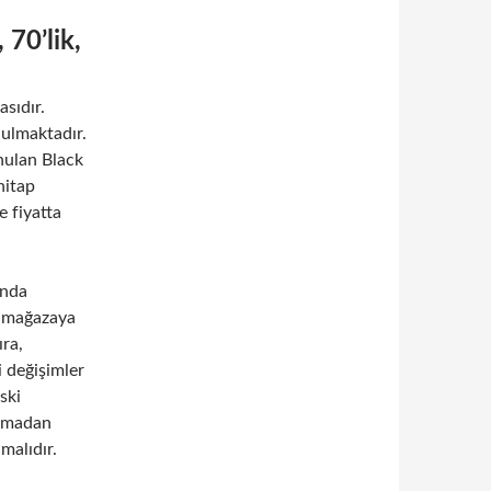
 70’lik,
asıdır.
nulmaktadır.
unulan Black
hitap
e fiyatta
ında
an mağazaya
ıra,
i değişimler
ski
 almadan
malıdır.