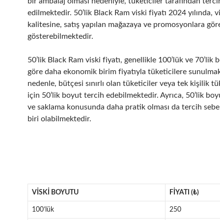
bir ambalaj olması nedeniyle, tüketiciler tarafından terci
edilmektedir. 50’lik Black Ram viski fiyatı 2024 yılında, v
kalitesine, satış yapılan mağazaya ve promosyonlara göre
gösterebilmektedir.
50’lik Black Ram viski fiyatı, genellikle 100’lük ve 70’lik 
göre daha ekonomik birim fiyatıyla tüketicilere sunulmak
nedenle, bütçesi sınırlı olan tüketiciler veya tek kişilik t
için 50’lik boyut tercih edebilmektedir. Ayrıca, 50’lik bo
ve saklama konusunda daha pratik olması da tercih sebe
biri olabilmektedir.
VISKI BOYUTU
FIYATI (₺)
100’lük
250