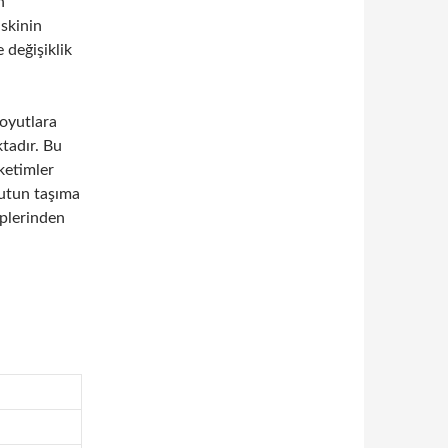
h
iskinin
 değişiklik
boyutlara
tadır. Bu
üketimler
yutun taşıma
plerinden