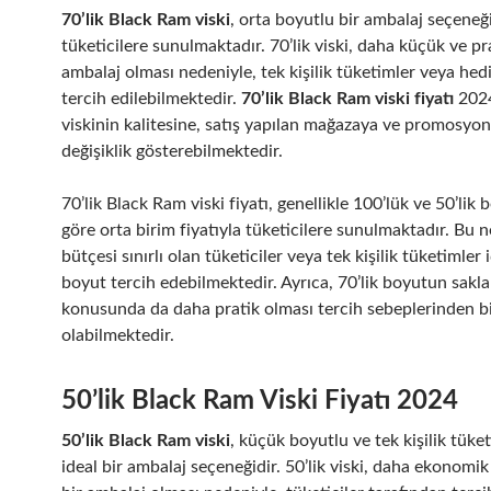
70’lik Black Ram viski
, orta boyutlu bir ambalaj seçeneğ
tüketicilere sunulmaktadır. 70’lik viski, daha küçük ve pra
ambalaj olması nedeniyle, tek kişilik tüketimler veya hed
tercih edilebilmektedir.
70’lik Black Ram viski fiyatı
2024
viskinin kalitesine, satış yapılan mağazaya ve promosyon
değişiklik gösterebilmektedir.
70’lik Black Ram viski fiyatı, genellikle 100’lük ve 50’lik 
göre orta birim fiyatıyla tüketicilere sunulmaktadır. Bu 
bütçesi sınırlı olan tüketiciler veya tek kişilik tüketimler i
boyut tercih edebilmektedir. Ayrıca, 70’lik boyutun sakl
konusunda da daha pratik olması tercih sebeplerinden bi
olabilmektedir.
50’lik Black Ram Viski Fiyatı 2024
50’lik Black Ram viski
, küçük boyutlu ve tek kişilik tüket
ideal bir ambalaj seçeneğidir. 50’lik viski, daha ekonomik