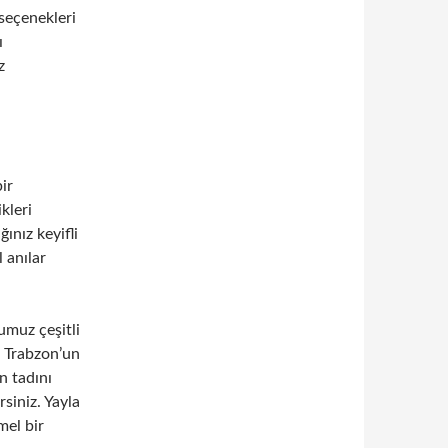
 seçenekleri
ı
z
bir
kleri
ınız keyifli
 anılar
umuz çeşitli
. Trabzon’un
n tadını
rsiniz. Yayla
mel bir