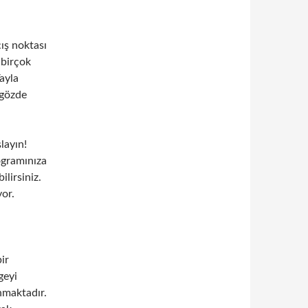
çış noktası
 birçok
ayla
 gözde
layın!
ogramınıza
lirsiniz.
yor.
bir
geyi
nmaktadır.