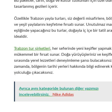
Bu paketler, tarih, doğa ve kültür tutkunları için özel ola
tasarlanmış gezileri içerir.
Özellikle Trabzon yayla turları, siz değerli misafirlere, bö
ve yeşil yaylalarını keşfetme fırsatı sunar. Unutulmaz ma
eşliğinde yapacağınız bu turlar, doğayla iç içe bir tatil ar
idealdir.
Trabzon tur şirketleri
, her seferinde yeni keşifler yapmak
mükemmel bir fırsat sunar. Doğa yürüyüşleriniz ve keşifle
sırasında yerel lezzetleri deneyimleme şansı bulacaksınız
zamanda, bölgenin tarihi yerleri hakkında bilgi edinerek k
yolculuğa çıkacaksınız.
Ayrıca aynı kategoride bulunan diğer yazımızı
inceleyebilirsiniz.
Nike Adidas