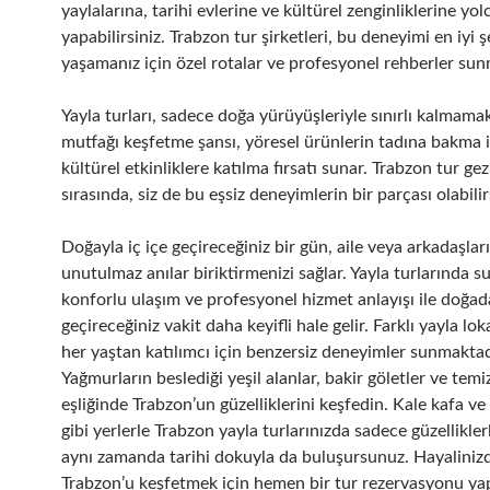
yaylalarına, tarihi evlerine ve kültürel zenginliklerine yol
yapabilirsiniz. Trabzon tur şirketleri, bu deneyimi en iyi ş
yaşamanız için özel rotalar ve profesyonel rehberler sun
Yayla turları, sadece doğa yürüyüşleriyle sınırlı kalmamak
mutfağı keşfetme şansı, yöresel ürünlerin tadına bakma 
kültürel etkinliklere katılma fırsatı sunar. Trabzon tur gezi
sırasında, siz de bu eşsiz deneyimlerin bir parçası olabilir
Doğayla iç içe geçireceğiniz bir gün, aile veya arkadaşları
unutulmaz anılar biriktirmenizi sağlar. Yayla turlarında s
konforlu ulaşım ve profesyonel hizmet anlayışı ile doğad
geçireceğiniz vakit daha keyifli hale gelir. Farklı yayla lok
her yaştan katılımcı için benzersiz deneyimler sunmaktad
Yağmurların beslediği yeşil alanlar, bakir göletler ve tem
eşliğinde Trabzon’un güzelliklerini keşfedin. Kale kafa v
gibi yerlerle Trabzon yayla turlarınızda sadece güzelliklerl
aynı zamanda tarihi dokuyla da buluşursunuz. Hayaliniz
Trabzon’u keşfetmek için hemen bir tur rezervasyonu ya