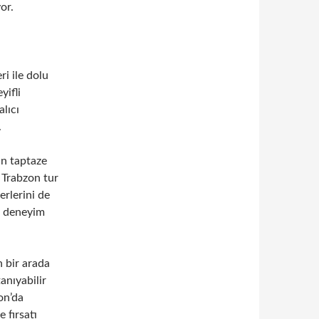
or.
ri ile dolu
yifli
alıcı
.
un taptaze
 Trabzon tur
yerlerini de
ir deneyim
n bir arada
anıyabilir
on’da
 fırsatı