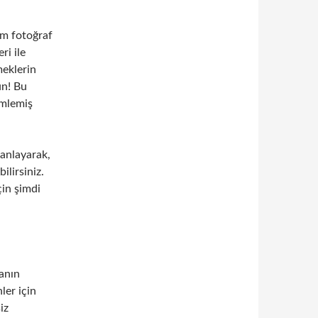
em fotoğraf
ri ile
meklerin
ün! Bu
imlemiş
lanlayarak,
ilirsiniz.
çin şimdi
ğanın
ler için
iz