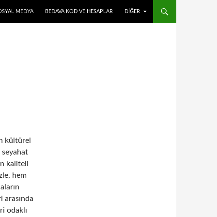
OSYAL MEDYA
BEDAVA KOD VE HESAPLAR
DIĞER
n kültürel
r seyahat
 kaliteli
zle, hem
aların
ri arasında
i odaklı