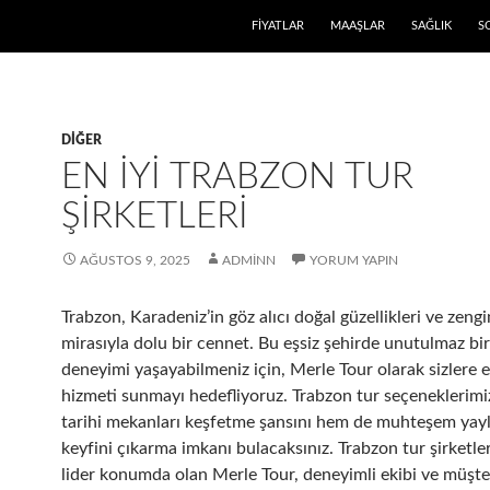
FIYATLAR
MAAŞLAR
SAĞLIK
S
DIĞER
EN İYI TRABZON TUR
ŞIRKETLERI
AĞUSTOS 9, 2025
ADMINN
YORUM YAPIN
Trabzon, Karadeniz’in göz alıcı doğal güzellikleri ve zengi
mirasıyla dolu bir cennet. Bu eşsiz şehirde unutulmaz bi
deneyimi yaşayabilmeniz için, Merle Tour olarak sizlere en
hizmeti sunmayı hedefliyoruz. Trabzon tur seçeneklerimi
tarihi mekanları keşfetme şansını hem de muhteşem yayl
keyfini çıkarma imkanı bulacaksınız. Trabzon tur şirketle
lider konumda olan Merle Tour, deneyimli ekibi ve müşter