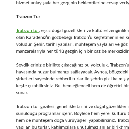
hizmet anlayışıyla her gezginin beklentilerine cevap veriy
Trabzon Tur
Trabzon tur
, eşsiz doğal güzellikleri ve kültürel zenginlikle
olan Karadeniz’in gözbebeği Trabzon’u keşfetmenin en ke
yoludur. Şehir, tarihi yapıları, muhteşem yaylaları ve göz 
manzaralarıyla her türlü gezgin için bir cazibe merkezidir
Sevdiklerinizle birlikte çıkacağınız bu yolculuk, Trabzon’
havasında huzur bulmanızı sağlayacak. Ayrıca, bölgedeki
şirketleri sayesinde rehberli turlar ile şehrin gizli kalmış 
keşfe çıkabilirsiniz. Bu, hem eğlenceli hem de öğretici b
sunar.
Trabzon tur gezileri, genellikle tarihi ve doğal güzellikleri
sunulduğu programlar içerir. Böylece hem yerel kültürü t
hem de muhteşem doğa yürüyüşleri yapabilirsiniz. Trabz
yapılan bu turlar, katılımcılara unutulmaz anılar biriktirme