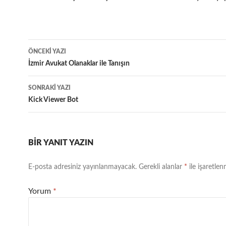
Yazı
ÖNCEKI YAZI
dolaşımı
İzmir Avukat Olanaklar ile Tanışın
SONRAKI YAZI
Kick Viewer Bot
BIR YANIT YAZIN
E-posta adresiniz yayınlanmayacak.
Gerekli alanlar
*
ile işaretlen
Yorum
*