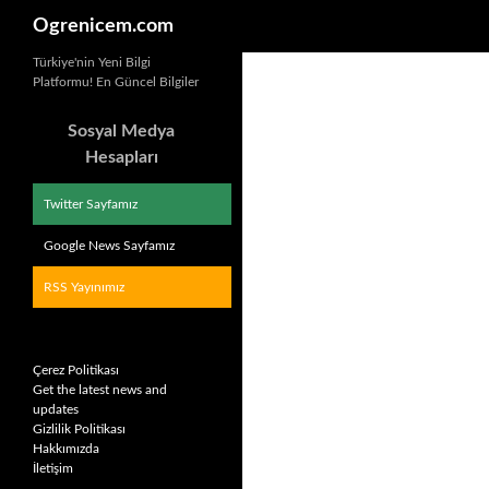
Ara
Ogrenicem.com
İçeriğe
Türkiye'nin Yeni Bilgi
Platformu! En Güncel Bilgiler
atla
Sosyal Medya
Hesapları
Twitter Sayfamız
Google News Sayfamız
RSS Yayınımız
Çerez Politikası
Get the latest news and
updates
Gizlilik Politikası
Hakkımızda
İletişim