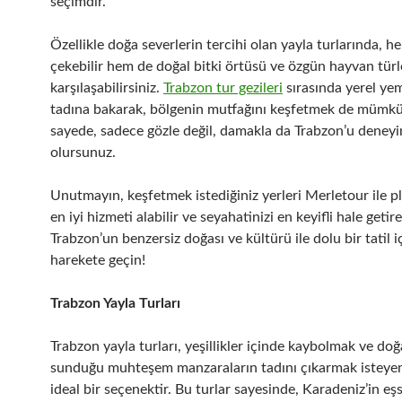
seçimdir.
Özellikle doğa severlerin tercihi olan yayla turlarında, h
çekebilir hem de doğal bitki örtüsü ve özgün hayvan türle
karşılaşabilirsiniz.
Trabzon tur gezileri
sırasında yerel ye
tadına bakarak, bölgenin mutfağını keşfetmek de mümk
sayede, sadece gözle değil, damakla da Trabzon’u deney
olursunuz.
Unutmayın, keşfetmek istediğiniz yerleri Merletour ile p
en iyi hizmeti alabilir ve seyahatinizi en keyifli hale getireb
Trabzon’un benzersiz doğası ve kültürü ile dolu bir tatil i
harekete geçin!
Trabzon Yayla Turları
Trabzon yayla turları, yeşillikler içinde kaybolmak ve do
sunduğu muhteşem manzaraların tadını çıkarmak isteyen
ideal bir seçenektir. Bu turlar sayesinde, Karadeniz’in eşs