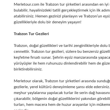
Merletour.com ile Trabzon tur şirketleri arasından en iyi
bulabilir, hayalinizdeki tatili gerçekleştirmek için ilk adım
atabilirsiniz. Hemen gezinizi planlayın ve Trabzon’un eşsi
güzellikleriyle dolu bir deneyim yaşayın!
Trabzon Tur Gezileri
Trabzon, doğal güzellikleri ve tarihi zenginlikleriyle dolu 
cennettir. Trabzon tur gezileri, sizlere bu benzersiz güzelli
keşfetme fırsatı sunar. Şehrin eşsiz manzarasında yapacağ
yürüyüşler ile hem ruhunuzu dinlendirebilir hem de güzel
biriktirebilirsiniz.
Merletour olarak, Trabzon tur şirketleri arasında sunduğ
gezilerle, yerel kültürü deneyimleme şansı elde edersiniz
meşhur yaylalarına yapılacak turlar ile serin dağ havasını
çıkarabilir, bölgenin doğal güzelliklerini yakından görebili
turları, hem macera hem de huzur arayanlar için mükem