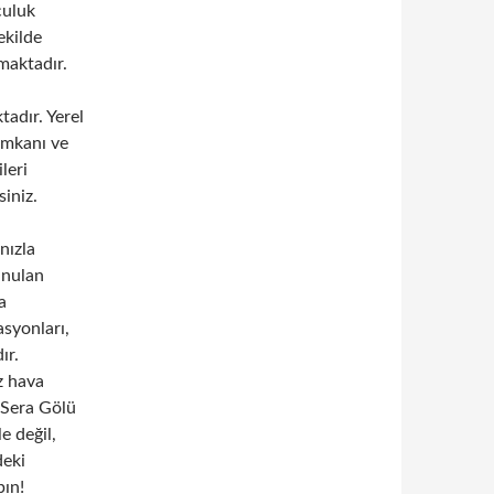
culuk
ekilde
maktadır.
tadır. Yerel
imkanı ve
leri
siniz.
nızla
unulan
a
asyonları,
ır.
iz hava
e Sera Gölü
e değil,
deki
pın!