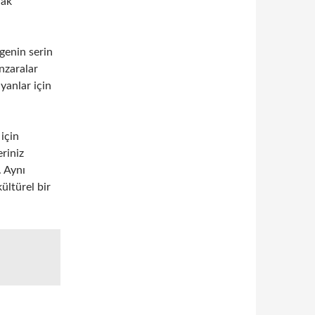
rak
lgenin serin
nzaralar
ayanlar için
 için
riniz
. Aynı
ültürel bir