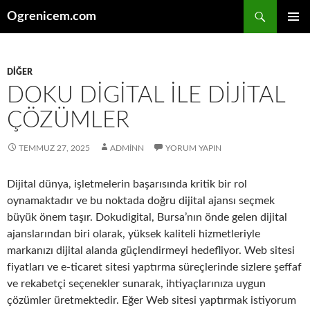
İçeriğe
Ara
Ogrenicem.com
atla
BIRINCI
MENÜ
DIĞER
DOKU DIGITAL ILE DIJITAL
ÇÖZÜMLER
TEMMUZ 27, 2025
ADMINN
YORUM YAPIN
Dijital dünya, işletmelerin başarısında kritik bir rol
oynamaktadır ve bu noktada doğru dijital ajansı seçmek
büyük önem taşır. Dokudigital, Bursa’nın önde gelen dijital
ajanslarından biri olarak, yüksek kaliteli hizmetleriyle
markanızı dijital alanda güçlendirmeyi hedefliyor. Web sitesi
fiyatları ve e-ticaret sitesi yaptırma süreçlerinde sizlere şeffaf
ve rekabetçi seçenekler sunarak, ihtiyaçlarınıza uygun
çözümler üretmektedir. Eğer Web sitesi yaptırmak istiyorum