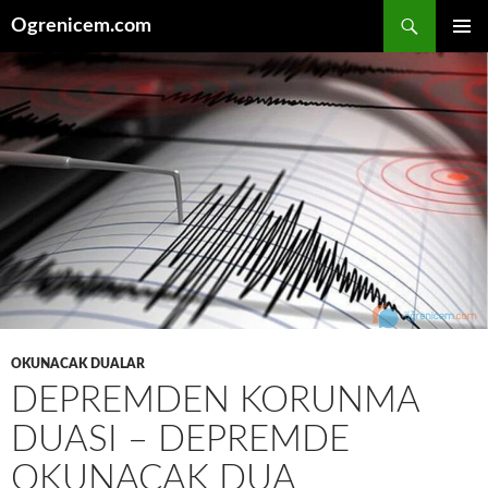
İçeriğe
Ara
Ogrenicem.com
atla
BIRINCI
MENÜ
OKUNACAK DUALAR
DEPREMDEN KORUNMA
DUASI – DEPREMDE
OKUNACAK DUA