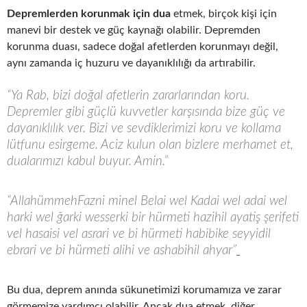
Depremlerden korunmak için dua
etmek, birçok kişi için
manevi bir destek ve güç kaynağı olabilir. Depremden
korunma duası, sadece doğal afetlerden korunmayı değil,
aynı zamanda iç huzuru ve dayanıklılığı da artırabilir.
“Ya Rab, bizi doğal afetlerin zararlarından koru.
Depremler gibi güçlü kuvvetler karşısında bize güç ve
dayanıklılık ver. Bizi ve sevdiklerimizi koru ve kollama
lütfunu esirgeme. Aciz kulun olan bizlere merhamet et,
dualarımızı kabul buyur. Amin.”
“AllahümmehFazni minel Belai wel Kadai wel adai wel
harki wel ğarki wesserki bir hürmeti hazihil ayatiş şerifeti
vel hasaisi vel asrari ve bi hürmeti habibike seyyidil
ebrari ve bi hürmeti alihi ve ashabihil ahyar”
Bu dua, deprem anında sükunetimizi korumamıza ve zarar
görmemize yardımcı olabilir. Ancak dua etmek, diğer