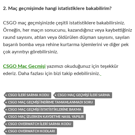
2. Maç geçmişimde hangi istatistiklere bakabilirim?
CSGO maç geçmişinizde çeşitli istatistiklere bakabilirsiniz.
Örneğin, her maçın sonucunu, kazandığınız veya kaybettiğiniz
raund sayısını, atılan veya öldürülen düşman sayısını, sayılan
başarılı bomba veya rehine kurtarma işlemlerini ve diğer pek
çok ayrıntıyı görebilirsiniz.
CSGO Maç Geçmişi
yazımızı okuduğunuz için teşekkür
ederiz. Daha fazlası için bizi takip edebilirsiniz.
CSGO ILERI SARMA KODU
CSGO MAÇ GEÇMIŞI İLERI SARMA
CSGO MAÇ GEÇMIŞI İNDIRME TAMAMLANMADI SORU
CSGO MAÇ GEÇMIŞI İSTATISTIKLERINE BAKMA
CSGO MAÇ İZLERKEN KAYDETME NASIL YAPILIR
CSGO OVERWATCH ILERI SARMA KODU
CSGO OVERWATCH KODLARI