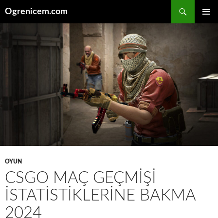
İçeriğe
Ara
Ogrenicem.com
atla
BIRINCI
MENÜ
OYUN
CSGO MAÇ GEÇMIŞI
İSTATISTIKLERINE BAKMA
2024