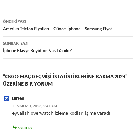
Yazı
ÖNCEKI YAZI
dolaşımı
Amerika Telefon Fiyatları – Güncel İphone – Samsung Fiyat
SONRAKI YAZI
İphone Klavye Büyütme Nasıl Yapılır?
“CSGO MAÇ GEÇMIŞI İSTATISTIKLERINE BAKMA 2024”
ÜZERINE BIR YORUM
Bi̇rsen
TEMMUZ 3, 2023, 2:41 AM
eyvallah overwatch izleme kodları işime yaradı
YANITLA