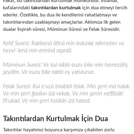
Fakat, bu takıntılardan kurtulmak mümkündür. İnsanlar,
kafalarındaki
takıntılardan kurtulmak
için dua etmeyi tercih
ederler. Özellikle, bu dua ile kendilerini rahatlatmayı ve
takıntılarından uzaklaşmayı amaçlarlar. Aklımıza ilk gelen
dualar İnşirah süresi, Müminun Süresi ve Felak Süresidir.
Kehf Suresi: Rabbenâ âtinâ min ledunke rahmeten ve
heyyi’ lenâ min emrinâ raşedâ
Müminun Suresi: Ve kul rabbi euzu bike min hemezâtiş
şeyâtin. Ve euzu bike rabbi ey yahdurun.
Felak Suresi: Kul e’uzü birabbil felak. Min şerri mâ halak.
Ve min şerri ğasikın izâ vekab. Ve min şerrin neffâsâti
fil’ukad. Ve min şerri hsidiân izâ hased.
Takıntılardan Kurtulmak İçin Dua
Takıntılar hayatımız boyunca karşımıza çıkabilen zorlu