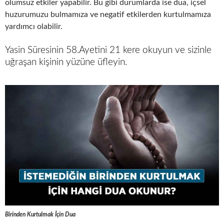
olumsuz etkiler yapabilir. Bu gibi durumlarda ise dua, içsel
huzurumuzu bulmamıza ve negatif etkilerden kurtulmamıza
yardımcı olabilir.
Yasin Süresinin 58.Ayetini 21 kere okuyun ve sizinle
uğraşan kişinin yüzüne üfleyin.
Birinden Kurtulmak İçin Dua