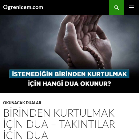
İçeriğe
Ara
Ogrenicem.com
atla
BIRINCI
MENÜ
OKUNACAK DUALAR
BIRINDEN KURTULMAK
İÇIN DUA – TAKINTILAR
İÇIN DUA