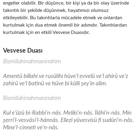
engeller olabilir. Bir düşünce, bir kişi ya da bir olay üzerinde
takıntılı bir şekilde düşünmek, hayatımızı olumsuz
etkileyebilir. Bu takıntılarla mücadele etmek ve onlardan
kurtulmak için dua etmek önemli bir adımdır. Takıntılardan
kurtulmak için en etkili Vesvese Duasıdır.
Vesvese Duası
Bismillahirrahmanirrahim
Amentü billahi ve rusülihi hüve’l evvelü ve’l ahirü ve’z
zahirü ve’l batinü ve hüve bi külli şey’in alim.
Bismillahirrahmanirrahim
Kul e’ûzü bi-Rabbi’n-nâs. Meliki’n-nâs. İlâhi’n-nâs. Min
şerri’l-vesvâsi’l-hânnâs. Ellezî yüvesvisü fî sudûri’n-nâs.
Mine’l-cinneti ve’n-nâs.