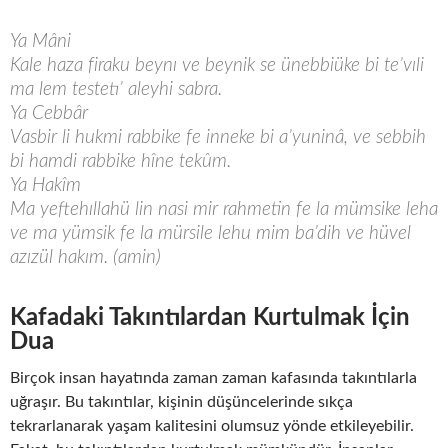
Ya Mâni
Kale haza firaku beynı ve beynik se ünebbiüke bi te’vıli
ma lem testetı’ aleyhi sabra.
Ya Cebbâr
Vasbir li hukmi rabbike fe inneke bi a’yuninâ, ve sebbih
bi hamdi rabbike hîne tekûm.
Ya Hakîm
Ma yeftehıllahü lin nasi mir rahmetin fe la mümsike leha
ve ma yümsik fe la mürsile lehu mim ba’dih ve hüvel
azızül hakım. (amin)
Kafadaki Takıntılardan Kurtulmak İçin
Dua
Birçok insan hayatında zaman zaman kafasında takıntılarla
uğraşır. Bu takıntılar, kişinin düşüncelerinde sıkça
tekrarlanarak yaşam kalitesini olumsuz yönde etkileyebilir.