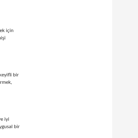
ek için
işi
eyifli bir
irmek,
e iyi
uygusal bir