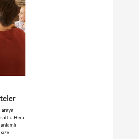
teler
r araya
sattır. Hem
 anlamlı
 size