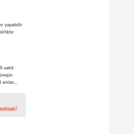
r yapabilir
irlikte
i vakit
güneşin
el anılar…
pılmalı?