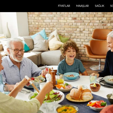
FIYATLAR
MAAŞLAR
SAĞLIK
S