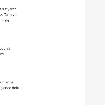
arı ziyaret
z. Tarih ve
ı hale
 oyunlar
ızı
unlarına
 Eğlence dolu