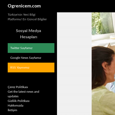
Ara
Ogrenicem.com
İçeriğe
Türkiye'nin Yeni Bilgi
Platformu! En Güncel Bilgiler
atla
Sosyal Medya
Hesapları
Twitter Sayfamız
Google News Sayfamız
RSS Yayınımız
Çerez Politikası
Get the latest news and
updates
Gizlilik Politikası
Hakkımızda
İletişim