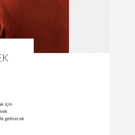
EK
ak için
nek
ale getirecek