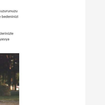
 huzurunuzu
e bedeninizi
lerinizle
yasıya