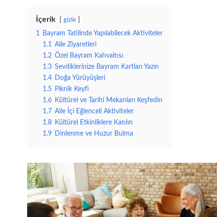
İçerik
gizle
1
Bayram Tatilinde Yapılabilecek Aktiviteler
1.1
Aile Ziyaretleri
1.2
Özel Bayram Kahvaltısı
1.3
Sevdiklerinize Bayram Kartları Yazın
1.4
Doğa Yürüyüşleri
1.5
Piknik Keyfi
1.6
Kültürel ve Tarihi Mekanları Keşfedin
1.7
Aile İçi Eğlenceli Aktiviteler
1.8
Kültürel Etkinliklere Katılın
1.9
Dinlenme ve Huzur Bulma