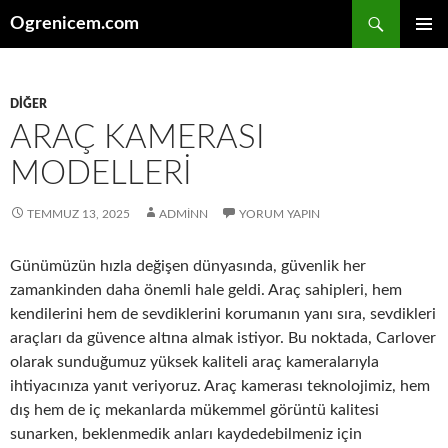
İçeriğe
Ara
Ogrenicem.com
atla
BIRINCI
MENÜ
DIĞER
ARAÇ KAMERASI
MODELLERI
TEMMUZ 13, 2025
ADMINN
YORUM YAPIN
Günümüzün hızla değişen dünyasında, güvenlik her
zamankinden daha önemli hale geldi. Araç sahipleri, hem
kendilerini hem de sevdiklerini korumanın yanı sıra, sevdikleri
araçları da güvence altına almak istiyor. Bu noktada, Carlover
olarak sunduğumuz yüksek kaliteli araç kameralarıyla
ihtiyacınıza yanıt veriyoruz. Araç kamerası teknolojimiz, hem
dış hem de iç mekanlarda mükemmel görüntü kalitesi
sunarken, beklenmedik anları kaydedebilmeniz için