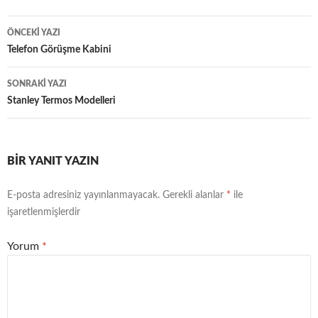
Yazı
ÖNCEKI YAZI
dolaşımı
Telefon Görüşme Kabini
SONRAKI YAZI
Stanley Termos Modelleri
BIR YANIT YAZIN
E-posta adresiniz yayınlanmayacak.
Gerekli alanlar
*
ile
işaretlenmişlerdir
Yorum
*