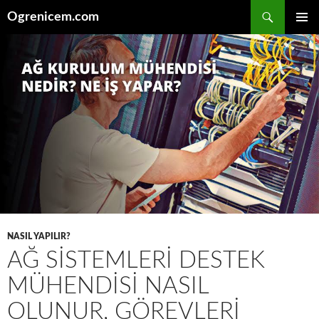
İçeriğe
Ara
Ogrenicem.com
atla
BIRINCI
MENÜ
NASIL YAPILIR?
AĞ SISTEMLERI DESTEK
MÜHENDISI NASIL
OLUNUR, GÖREVLERI