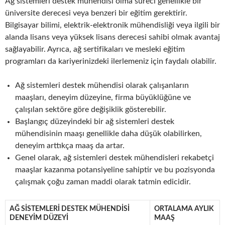
Ağ sistemleri destek mühendisi olma süreci genellikle bir
üniversite derecesi veya benzeri bir eğitim gerektirir.
Bilgisayar bilimi, elektrik-elektronik mühendisliği veya ilgili bir
alanda lisans veya yüksek lisans derecesi sahibi olmak avantaj
sağlayabilir. Ayrıca, ağ sertifikaları ve mesleki eğitim
programları da kariyerinizdeki ilerlemeniz için faydalı olabilir.
Ağ sistemleri destek mühendisi olarak çalışanların
maaşları, deneyim düzeyine, firma büyüklüğüne ve
çalışılan sektöre göre değişiklik gösterebilir.
Başlangıç düzeyindeki bir ağ sistemleri destek
mühendisinin maaşı genellikle daha düşük olabilirken,
deneyim arttıkça maaş da artar.
Genel olarak, ağ sistemleri destek mühendisleri rekabetçi
maaşlar kazanma potansiyeline sahiptir ve bu pozisyonda
çalışmak çoğu zaman maddi olarak tatmin edicidir.
AĞ SISTEMLERI DESTEK MÜHENDISI
ORTALAMA AYLIK
DENEYIM DÜZEYI
MAAŞ