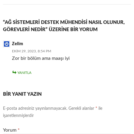
“AĞ SISTEMLERI DESTEK MÜHENDISI NASIL OLUNUR,
GÖREVLERI NEDIR” ÜZERINE BIR YORUM
Zelim
EKIM 29, 2023, 8:54 PM
Zor bir bölüm ama maaşı iyi
YANITLA
BIR YANIT YAZIN
E-posta adresiniz yayınlanmayacak.
Gerekli alanlar
*
ile
işaretlenmişlerdir
Yorum
*