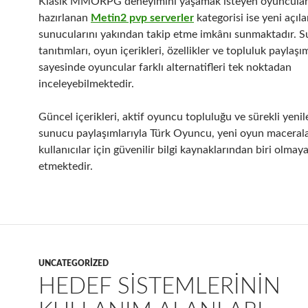
Klasik MMORPG deneyimini yaşamak isteyen oyuncular 
hazırlanan
Metin2 pvp serverler
kategorisi ise yeni açıl
sunucularını yakından takip etme imkânı sunmaktadır. 
tanıtımları, oyun içerikleri, özellikler ve topluluk paylaşı
sayesinde oyuncular farklı alternatifleri tek noktadan
inceleyebilmektedir.
Güncel içerikleri, aktif oyuncu topluluğu ve sürekli yeni
sunucu paylaşımlarıyla Türk Oyuncu, yeni oyun macerala
kullanıcılar için güvenilir bilgi kaynaklarından biri olma
etmektedir.
UNCATEGORIZED
HEDEF SISTEMLERININ