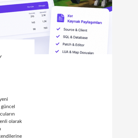
Y
yeni
 güncel
cuların
enli olarak
n
endilerine