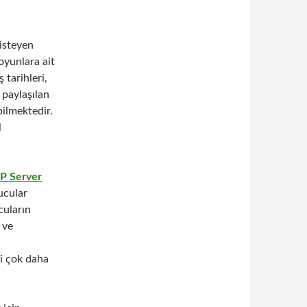
isteyen
oyunlara ait
 tarihleri,
a paylaşılan
bilmektedir.
l
P Server
ucular
cuların
 ve
ci çok daha