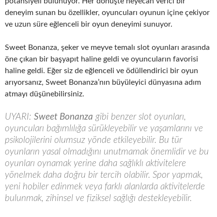
potansiyeli bulunuyor. Her dönüşte heyecan verici bir
deneyim sunan bu özellikler, oyuncuları oyunun içine çekiyor
ve uzun süre eğlenceli bir oyun deneyimi sunuyor.
Sweet Bonanza, şeker ve meyve temalı slot oyunları arasında
öne çıkan bir başyapıt haline geldi ve oyuncuların favorisi
haline geldi. Eğer siz de eğlenceli ve ödüllendirici bir oyun
arıyorsanız, Sweet Bonanza’nın büyüleyici dünyasına adım
atmayı düşünebilirsiniz.
UYARI:
Sweet Bonanza
gibi benzer slot oyunları,
oyuncuları bağımlılığa sürükleyebilir ve yaşamlarını ve
psikolojilerini olumsuz yönde etkileyebilir. Bu tür
oyunların yasal olmadığını unutmamak önemlidir ve bu
oyunları oynamak yerine daha sağlıklı aktivitelere
yönelmek daha doğru bir tercih olabilir. Spor yapmak,
yeni hobiler edinmek veya farklı alanlarda aktivitelerde
bulunmak, zihinsel ve fiziksel sağlığı destekleyebilir.