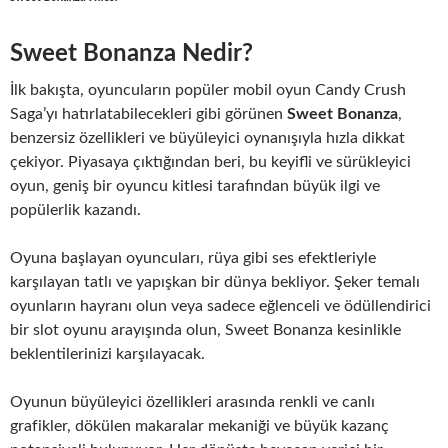
Sweet Bonanza Nedir?
İlk bakışta, oyuncuların popüler mobil oyun Candy Crush
Saga’yı hatırlatabilecekleri gibi görünen
Sweet Bonanza
,
benzersiz özellikleri ve büyüleyici oynanışıyla hızla dikkat
çekiyor. Piyasaya çıktığından beri, bu keyifli ve sürükleyici
oyun, geniş bir oyuncu kitlesi tarafından büyük ilgi ve
popülerlik kazandı.
Oyuna başlayan oyuncuları, rüya gibi ses efektleriyle
karşılayan tatlı ve yapışkan bir dünya bekliyor. Şeker temalı
oyunların hayranı olun veya sadece eğlenceli ve ödüllendirici
bir slot oyunu arayışında olun, Sweet Bonanza kesinlikle
beklentilerinizi karşılayacak.
Oyunun büyüleyici özellikleri arasında renkli ve canlı
grafikler, dökülen makaralar mekaniği ve büyük kazanç