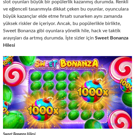
slot oyunları büyük bir popülerlik kazanmış durumda. Renkli
ve eğlenceli tasarımıyla dikkat çeken bu oyunlar, oyunculara
büyük kazançlar elde etme fırsatı sunarken aynı zamanda
yüksek riskler de içeriyor. Ancak, bu popülerlikle birlikte,
Sweet Bonanza gibi oyunlara yönelik hile, hack ve taktik
arayışları da artmış durumda. İşte sizler için
Sweet Bonanza
Hilesi
Sweet Bonanza Hilesi