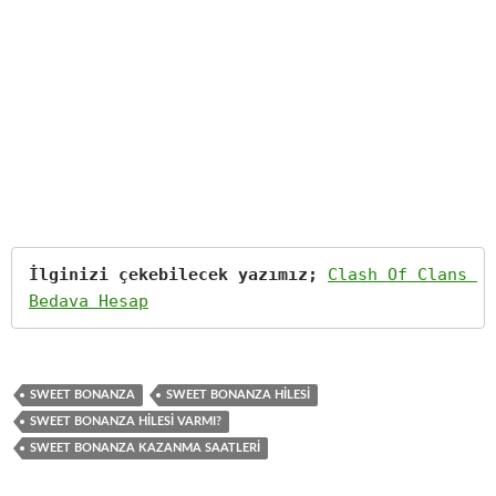
İlginizi çekebilecek yazımız; 
Clash Of Clans 
Bedava Hesap
SWEET BONANZA
SWEET BONANZA HILESI
SWEET BONANZA HILESI VARMI?
SWEET BONANZA KAZANMA SAATLERI